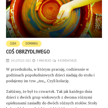
CUDA
DOMINIKA
COŚ OBRZYDLIWEGO
14 LUTEGO 2022
3 MIN READ
4 KOMENTARZE
W przedszkolu, w którym pracuję, codziennie w
godzinach popołudniowych dzieci siadają do stołu i
podajemy im tzw. „
tea
„. Czyli kolację.
Załóżmy, że był to czwartek.
T
ak jak każdego dnia
dzieci z dwóch grup wiekowych z dwoma różnymi
opiekunami zasiadły do dwóch różnych stołów. Stoły