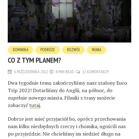
DOMINIKA
PODRÓŻE
ROZWÓJ
WIARA
CO Z TYM PLANEM?
6 PAŹDZIERNIKA 2022
8 MIN READ
12 KOMENTARZY
Dwa tygodnie temu zakończyliśmy nasz szalony Euro
Trip 2022! Dotarliśmy do Anglii, na północ, do
zupełnie nowego miasta. Filmiki z trasy możecie
zobaczyć
tutaj
.
Dobrze jest mieć przyjaciół bo, oprócz przechowania
nam kilku niezbędnych rzeczy i chomika, ugościli nas
po przyjeździe. Nie chcieliśmy im siedzieć długo na