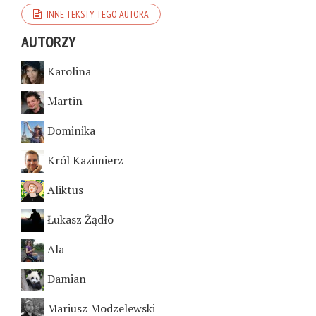
INNE TEKSTY TEGO AUTORA
AUTORZY
Karolina
Martin
Dominika
Król Kazimierz
Aliktus
Łukasz Żądło
Ala
Damian
Mariusz Modzelewski