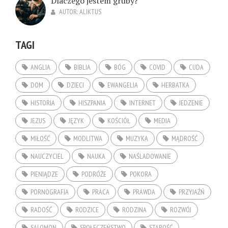
Dlaczego jestem gruby?
AUTOR:
ALIKTUS
TAGI
ANGLIA
BIBLIA
BÓG
COVID
CUDA
DOM
DZIECI
EWANGELIA
HERBATKA
HISTORIA
HISZPANIA
INTERNET
JEDZENIE
JEZUS
JĘZYK
KOŚCIÓŁ
MEDIA
MIŁOŚĆ
MODLITWA
MUZYKA
MĄDROŚĆ
NAUCZYCIEL
NAUKA
NAŚLADOWANIE
PIENIĄDZE
PODRÓŻE
POKORA
PORNOGRAFIA
PRACA
PRAWDA
PRZYJAŹŃ
RADOŚĆ
RODZICE
RODZINA
ROZWÓJ
SALOMON
SPOŁECZEŃSTWO
STAROŚĆ