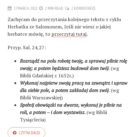
17 MARCA 2022
2 MIN READ
2 KOMENTARZE
Zachęcam do przeczytania kolejnego tekstu z cyklu
Herbatka ze Salomonem, Jeśli nie wiesz o jakiej
herbatce mówię, to
przeczytaj tutaj
.
Przyp. Sal. 24,27:
Rozrządź na polu robotę twoję, a sprawuj pilnie rolę
swoję; a potem będziesz budował dom twój
. (wg
Biblii Gdańskiej z 1632r.)
Wykonaj najpierw swoją pracę na zewnątrz i upraw
dla siebie pole, a potem zakładaj dom swój
. (wg
Biblii Warszawskiej)
Spełnij obowiązki na dworze, wykonuj je pilnie na
roli, a potem – i dom wystawisz
. (wg Biblii
Tysiąclecia)
CZYTAJ DALEJ