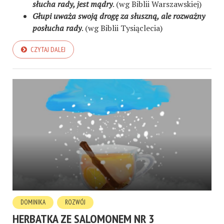
słucha rady, jest mądry
. (wg Biblii Warszawskiej)
Głupi uważa swoją drogę za słuszną, ale rozważny
posłucha rady
. (wg Biblii Tysiąclecia)
CZYTAJ DALEJ
DOMINIKA
ROZWÓJ
HERBATKA ZE SALOMONEM NR 3