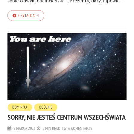
sobie Odwyk, odcinek 574 – „Prezenty, dary, łapówki”.
CZYTAJ DALEJ
DOMINIKA
OGÓLNIE
SORRY, NIE JESTEŚ CENTRUM WSZECHŚWIATA
9 MARCA 2023
5 MIN READ
6 KOMENTARZY