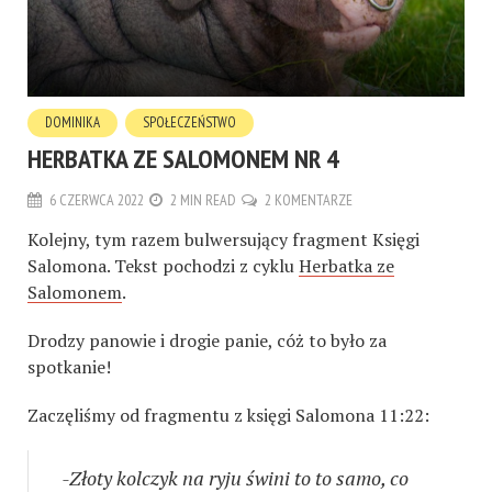
DOMINIKA
SPOŁECZEŃSTWO
HERBATKA ZE SALOMONEM NR 4
6 CZERWCA 2022
2 MIN READ
2 KOMENTARZE
Kolejny, tym razem bulwersujący fragment Księgi
Salomona. Tekst pochodzi z cyklu
Herbatka ze
Salomonem
.
Drodzy panowie i drogie panie, cóż to było za
spotkanie!
Zaczęliśmy od fragmentu z księgi Salomona 11:22:
-Złoty kolczyk na ryju świni to to samo, co