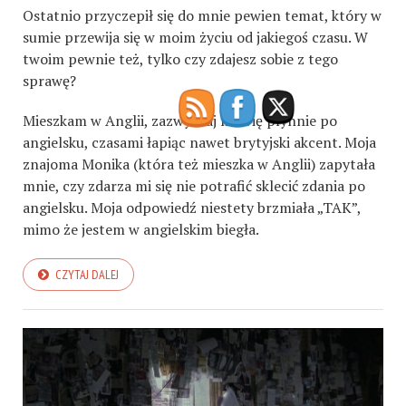
Ostatnio przyczepił się do mnie pewien temat,
który w
sumie przewija się w moim życiu
od jakiegoś czasu.
W
twoim pewnie też,
tylko czy zdajesz sobie z tego
sprawę?
Mieszkam w Anglii,
zazwyczaj
mówię płynnie
po
angielsku
, czasami łapiąc nawet brytyjski akcent. Moja
znajoma
Monika (która też mieszka w Anglii) zapytała
mnie, czy zdarza mi się nie potrafić sklecić zdania
po
angie
l
sku
. Moja odpowiedź niestety brzmiała „TAK”,
mimo że jestem w angielskim biegła.
CZYTAJ DALEJ