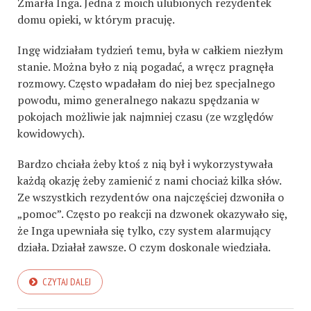
Zmarła Inga.
J
edna z moich ulubionych rezydentek
domu opieki, w którym pracuję.
Ingę widziałam tydzień temu, była w całkiem niezłym
stanie. Można było z nią pogadać, a wręcz pragnęła
rozmowy. Często
w
padałam do niej bez specjalnego
powodu, mimo generalnego nakazu spędzania w
pokojach
możliwie
jak najmniej czasu
(
z
e względów
kowidowych
)
.
Bardzo chciała żeby ktoś z nią był i wykorzystywała
każdą okazję żeby zamienić z nami chociaż kilka słów.
Ze wszystkich rezydentów ona najczęściej dzwoniła o
„pomoc”.
Często po reakcji na dzwonek okazywało się,
że Inga upewnia
ła
się
tylko,
c
zy
system alarmujący
działa.
Działał zawsze. O czym doskonale wiedziała.
CZYTAJ DALEJ