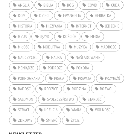
ANGLIA
BIBLIA
BÓG
COVID
CUDA
DOM
DZIECI
EWANGELIA
HERBATKA
HISTORIA
HISZPANIA
INTERNET
JEDZENIE
JEZUS
JĘZYK
KOŚCIÓŁ
MEDIA
MIŁOŚĆ
MODLITWA
MUZYKA
MĄDROŚĆ
NAUCZYCIEL
NAUKA
NAŚLADOWANIE
PIENIĄDZE
PODRÓŻE
POKORA
PORNOGRAFIA
PRACA
PRAWDA
PRZYJAŹŃ
RADOŚĆ
RODZICE
RODZINA
ROZWÓJ
SALOMON
SPOŁECZEŃSTWO
STAROŚĆ
STRACH
UCZUCIA
WIARA
WOLNOŚĆ
ZDROWIE
ŚMIERĆ
ŻYCIE