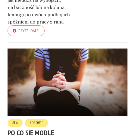
na baczność lub na kolana,
lemingi po dwóch podbojach
spóźnieni do pracy z rana –
CZYTAJ DALEJ
ALA
ZDROWIE
PO CO SIĘ MODLĘ