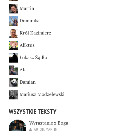
Martin
Dominika
Król Kazimierz
Aliktus
Łukasz Żądło
Ala
Damian
Mariusz Modzelewski
WSZYSTKIE TEKSTY
Wyrastanie z Boga
AUTOR:
MARTIN