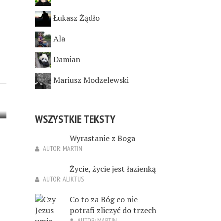
Łukasz Żądło
Ala
Damian
Mariusz Modzelewski
WSZYSTKIE TEKSTY
Wyrastanie z Boga
AUTOR:
MARTIN
Życie, życie jest łazienką
AUTOR:
ALIKTUS
Co to za Bóg co nie
potrafi zliczyć do trzech
AUTOR:
MARTIN