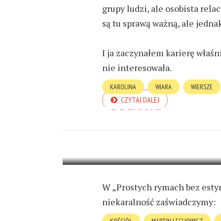
grupy ludzi, ale osobista rel
są tu sprawą ważną, ale jedna
I ja zaczynałem karierę właśn
nie interesowała.
KAROLINA
WIARA
WIERSZE
CZYTAJ DALEJ
ZAŚWIADCZEN
19 WRZEŚNIA 2024
1 MIN READ
W „Prostych rymach bez est
niekaralność zaświadczymy: