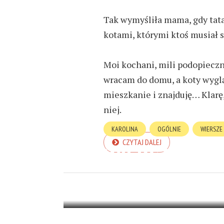
Tak wymyśliła mama, gdy tata
kotami, którymi ktoś musiał si
Moi kochani, mili podopieczn
wracam do domu, a koty wyglą
mieszkanie i znajduję… Klarę
niej.
KAROLINA
OGÓLNIE
WIERSZE
CZYTAJ DALEJ
WIERSZ WOL
13 MARCA 2025
1 MIN READ