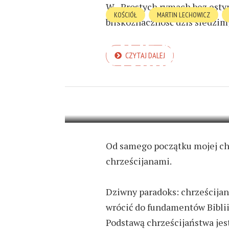
W „Prostych rymach bez est
KOŚCIÓŁ
MARTIN LECHOWICZ
bliskoznaczność dziś śledzim
ŻYCIE WIECZN
CZYTAJ DALEJ
STAROŚĆ
31 PAŹDZIERNIKA 2024
12 MIN R
Od samego początku mojej ch
chrześcijanami.
Dziwny paradoks: chrześcijani
wrócić do fundamentów Biblii,
Podstawą chrześcijaństwa jest