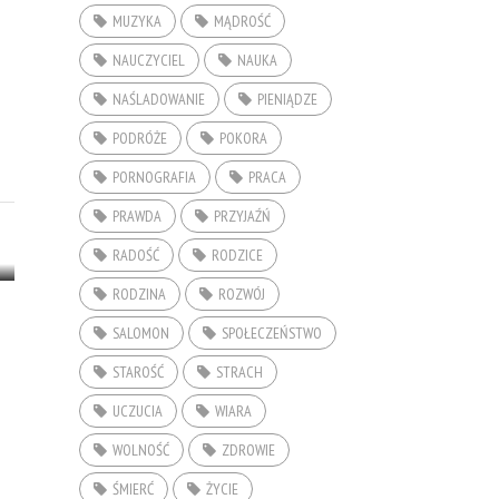
MUZYKA
MĄDROŚĆ
NAUCZYCIEL
NAUKA
NAŚLADOWANIE
PIENIĄDZE
PODRÓŻE
POKORA
PORNOGRAFIA
PRACA
PRAWDA
PRZYJAŹŃ
RADOŚĆ
RODZICE
RODZINA
ROZWÓJ
SALOMON
SPOŁECZEŃSTWO
STAROŚĆ
STRACH
UCZUCIA
WIARA
WOLNOŚĆ
ZDROWIE
ŚMIERĆ
ŻYCIE