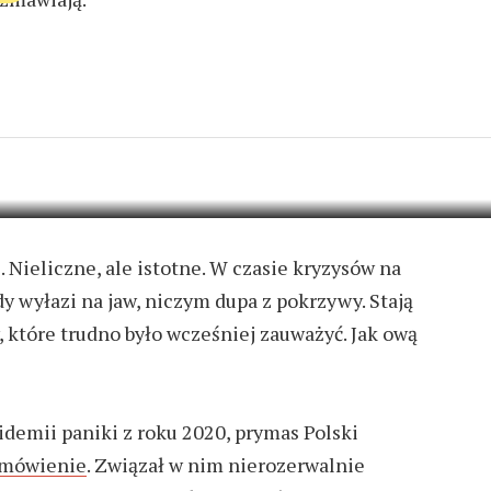
ŻNI PRYMAS OD
3 KOMENTARZE
. Nieliczne, ale istotne. W czasie kryzysów na
y wyłazi na jaw, niczym dupa z pokrzywy. Stają
 które trudno było wcześniej zauważyć. Jak ową
idemii paniki z roku 2020, prymas Polski
emówienie
. Związał w nim nierozerwalnie