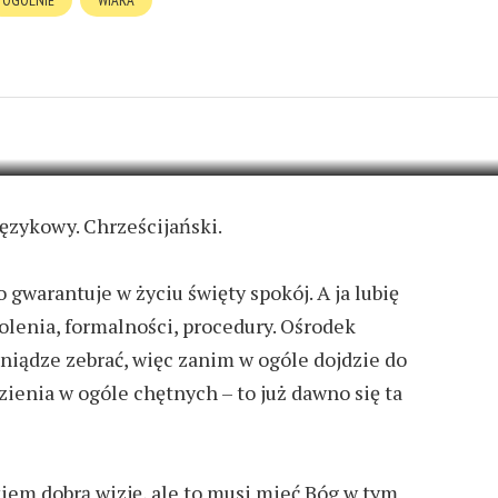
OGÓLNIE
WIARA
OHATERY
ADD COMMENT
 Językowy. Chrześcijański.
co gwarantuje w życiu święty spokój. A ja lubię
kolenia, formalności, procedury. Ośrodek
eniądze zebrać, więc zanim w ogóle dojdzie do
ezienia w ogóle chętnych – to już dawno się ta
kiem dobrą wizję, ale to musi mieć Bóg w tym