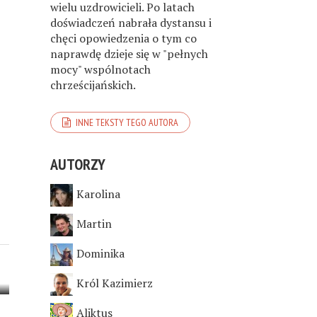
wielu uzdrowicieli. Po latach
doświadczeń nabrała dystansu i
chęci opowiedzenia o tym co
naprawdę dzieje się w "pełnych
mocy" wspólnotach
chrześcijańskich.
INNE TEKSTY TEGO AUTORA
AUTORZY
Karolina
Martin
Dominika
Król Kazimierz
Aliktus