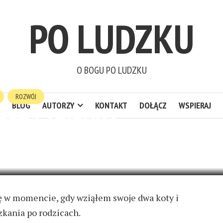
PO LUDZKU
O BOGU PO LUDZKU
ROZWÓJ
BLOG
AUTORZY
KONTAKT
DOŁĄCZ
WSPIERAJ
JEST ŁAZIENKĄ
2 KOMENTARZE
ę w momencie, gdy wziąłem swoje dwa koty i
kania po rodzicach.