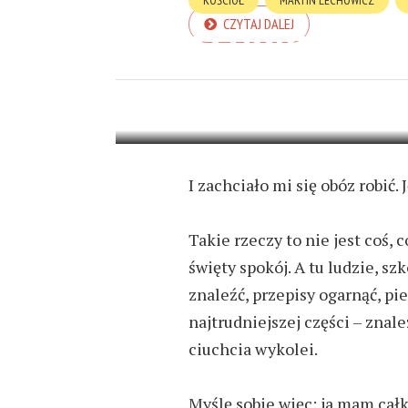
KOŚCIÓŁ
MARTIN LECHOWICZ
CZYTAJ DALEJ
TCHÓRZE I B
4 LIPCA 2024
8 MIN READ
I zachciało mi się obóz robić.
Takie rzeczy to nie jest coś, 
święty spokój. A tu ludzie, sz
znaleźć, przepisy ogarnąć, pi
najtrudniejszej części – znal
ciuchcia wykolei.
Myślę sobie więc: ja mam cał