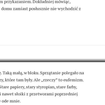
ym przykazaniem. Dokładniej mówiąc,
z domu zamiast posłusznie nie wychodzić z
2 KOMENTARZE
 Taką małą, w bloku. Sprzątanie polegało na
, które tam były. Ale „rzeczy” to eufemizm.
 Stare papiery, stary styropian, stare farby,
i i nawet słoiki z przetworami poprzedniej
e ode mnie.