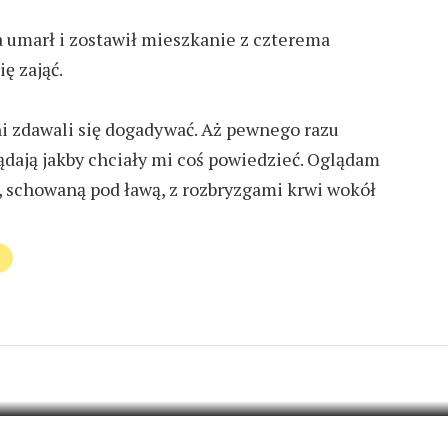
 umarł i zostawił mieszkanie z czterema
ę zająć.
i zdawali się dogadywać. Aż pewnego razu
dają jakby chciały mi coś powiedzieć. Oglądam
, schowaną pod ławą, z rozbryzgami krwi wokół
NY
ADD COMMENT