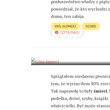
posłuszeństwo władzy z piąt
powiedział, że kto wychodzi 
domu, ten zabija.
KRÓL KAZIMIERZ
ROZWÓJ
CZYTAJ DALEJ
ŚMIECI
25 LISTOPADA 2019
2 MIN READ
Sprzątałem niedawno piwnicę.
tym, że wyrzuciłem 90% rzeczy
Tak naprawdę to były
śmieci
.
pudełka, drzwi, szyby, książk
właścicielki. Być może starsz