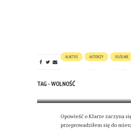
ALIKTUS
AUTORZY
OGÓLNIE
ŻYCIE, ŻYCIE 
TAG - WOLNOŚĆ
2 MIESIĄCE AGO
4 MIN READ
Opowieść o Klarze zaczyna si
przeprowadziłem się do miesz