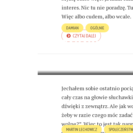
interes. Nic tu nie poradzę. T
Więc albo cudem, albo wcale.
DAMIAN
OGÓLNIE
CZYTAJ DALEJ
ZABAWA W C
23 LISTOPADA 2023
8 MIN READ
Jechałem sobie ostatnio poci
cały czas na głowie słuchawk
dźwięki z zewnątrz. Ale jak w
żeby w razie czego móc zadać 
wolne?”. Więc to jest tak na
MARTIN LECHOWICZ
SPOŁECZEŃST
usłyszeć coś, o czym ludzie r