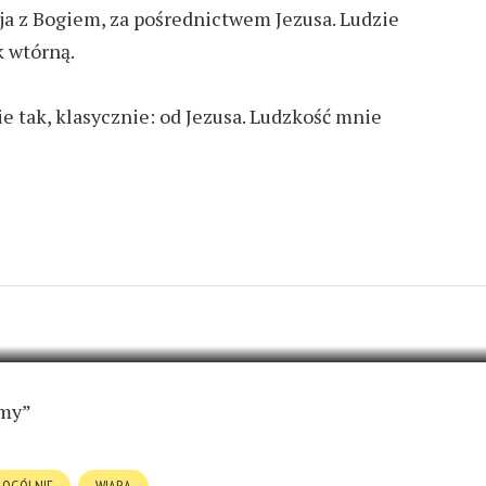
acja z Bogiem, za pośrednictwem Jezusa. Ludzie
k wtórną.
ie tak, klasycznie: od Jezusa. Ludzkość mnie
IE O NIEKARALNOŚCI
ADD COMMENT
ymy”