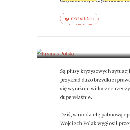
CZYM SIĘ RÓ
CZYTAJ DALEJ
JEZUSA?
5 KWIETNIA 2020
8 MIN READ
Są plusy kryzysowych sytuacji
przykład dużo brzydkiej prawd
się wyraźnie widoczne rzeczy,
dupę właśnie.
Dziś, w niedzielę palmową ep
Wojciech Polak
wygłosił prz