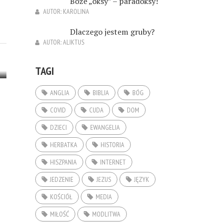
Boże „oksy” – paradoksy!
AUTOR:
KAROLINA
Dlaczego jestem gruby?
AUTOR:
ALIKTUS
TAGI
ANGLIA
BIBLIA
BÓG
COVID
CUDA
DOM
DZIECI
EWANGELIA
HERBATKA
HISTORIA
HISZPANIA
INTERNET
JEDZENIE
JEZUS
JĘZYK
KOŚCIÓŁ
MEDIA
MIŁOŚĆ
MODLITWA