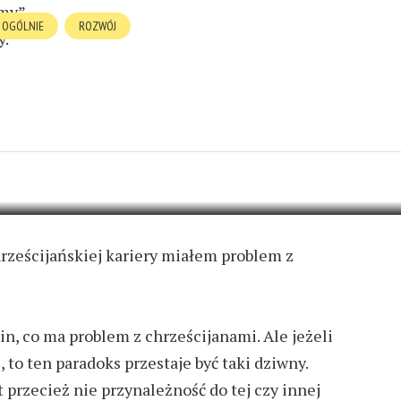
ymy”
OGÓLNIE
ROZWÓJ
y.
E CZY WIECZNA
EAD
1 COMMENT
rześcijańskiej kariery miałem problem z
n, co ma problem z chrześcijanami. Ale jeżeli
 to ten paradoks przestaje być taki dziwny.
 przecież nie przynależność do tej czy innej