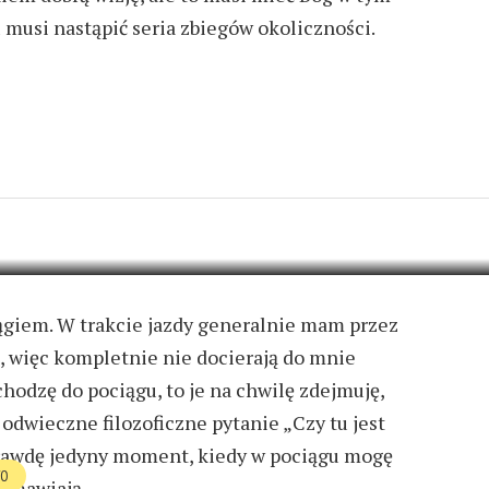
u musi nastąpić seria zbiegów okoliczności.
HOWANEGO W POCIĄGU
5 KOMENTARZY
ągiem. W trakcie jazdy generalnie mam przez
i, więc kompletnie nie docierają do mnie
chodzę do pociągu, to je na chwilę zdejmuję,
odwieczne filozoficzne pytanie „Czy tu jest
prawdę jedyny moment, kiedy w pociągu mogę
WO
ozmawiają.