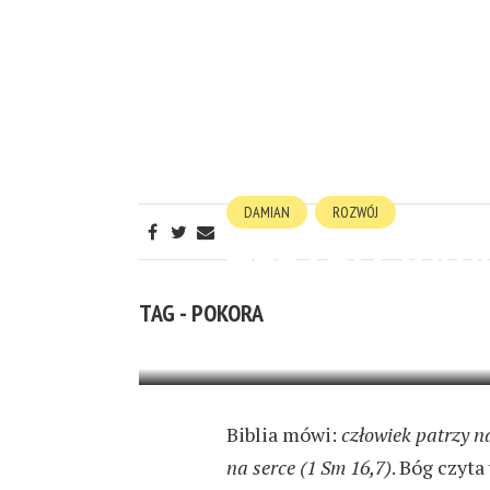
DAMIAN
ROZWÓJ
TERAPIA INW
TAG - POKORA
28 MAJA 2025
13 MIN READ
Biblia mówi:
człowiek patrzy n
na serce (1 Sm 16,7)
. Bóg czyta