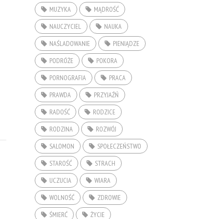
MUZYKA
MĄDROŚĆ
NAUCZYCIEL
NAUKA
NAŚLADOWANIE
PIENIĄDZE
PODRÓŻE
POKORA
PORNOGRAFIA
PRACA
PRAWDA
PRZYJAŹŃ
RADOŚĆ
RODZICE
RODZINA
ROZWÓJ
SALOMON
SPOŁECZEŃSTWO
STAROŚĆ
STRACH
UCZUCIA
WIARA
WOLNOŚĆ
ZDROWIE
ŚMIERĆ
ŻYCIE