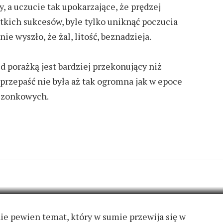
y, a uczucie tak upokarzające, że prędzej
tkich sukcesów, byle tylko uniknąć poczucia
ie wyszło, że żal, litość, beznadzieja.
ed porażką jest bardziej przekonujący niż
 przepaść nie była aż tak ogromna jak w epoce
szonkowych.
ESTEŚ CENTRUM
TA
6 KOMENTARZY
nie pewien temat,
który w sumie przewija się w