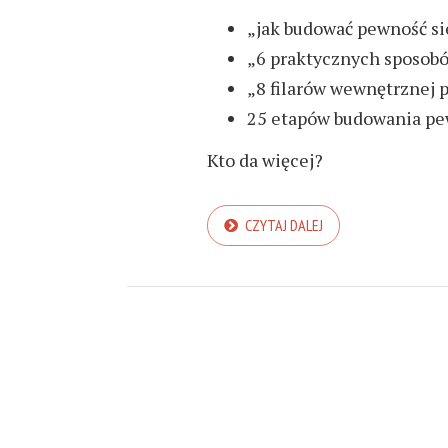
„jak budować pewność sie
„6 praktycznych sposob
„8 filarów wewnętrznej 
25 etapów budowania pew
Kto da więcej?
CZYTAJ DALEJ