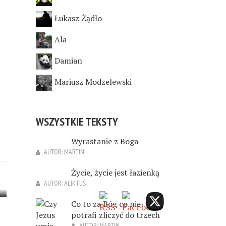
Łukasz Żądło
Ala
Damian
Mariusz Modzelewski
WSZYSTKIE TEKSTY
Wyrastanie z Boga
AUTOR:
MARTIN
Życie, życie jest łazienką
AUTOR:
ALIKTUS
Co to za Bóg co nie
potrafi zliczyć do trzech
AUTOR:
MARTIN