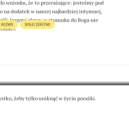
do wniosku, że to przerażające: jesteśmy pod
to na dodatek w naszej najbardziej intymnej,
yśli. Innymi słowy, w stosunku do Boga nie
ROZWÓJ
SPOŁECZEŃSTWO
tności.
EJ CODZIENNEJ DAJ
12 KOMENTARZY
stko, żeby tylko uniknąć w życiu porażki.