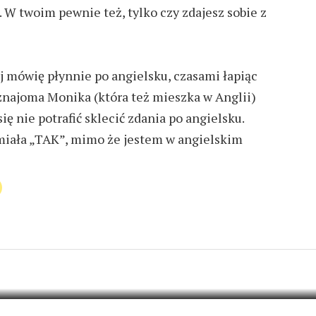
.
W
twoim pewnie też,
tylko czy zdajesz sobie z
j
mówię płynnie
po angielsku
, czasami łapiąc
 znajoma
Monika (która też mieszka w Anglii)
ię nie potrafić sklecić zdania
po angie
l
sku
.
miała „TAK”,
mimo że jestem w angielskim
6 KOMENTARZY