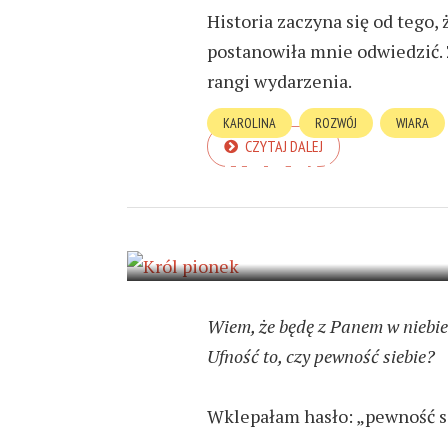
Historia zaczyna się od teg
postanowiła mnie odwiedzić. Z
rangi wydarzenia.
KAROLINA
ROZWÓJ
WIARA
CZYTAJ DALEJ
NIEPEWNOŚĆ 
11 LISTOPADA 2019
7 MIN READ
Wiem, że będę z Panem w niebie
Ufność to, czy pewność siebie?
Wklepałam hasło: „pewność sie