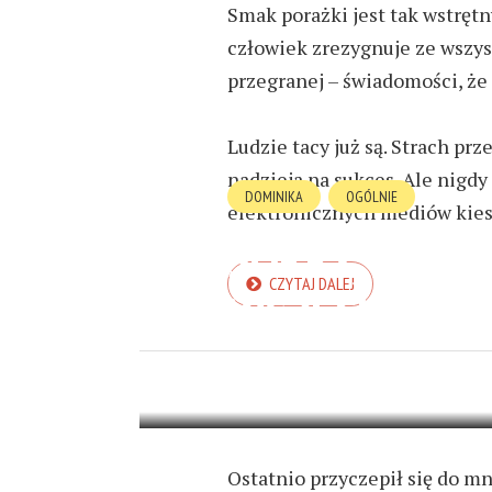
Smak porażki jest tak wstrętn
człowiek zrezygnuje ze wszys
przegranej – świadomości, że n
Ludzie tacy już są. Strach prz
nadzieja na sukces. Ale nigdy
DOMINIKA
OGÓLNIE
elektronicznych mediów kie
SORRY, NIE J
CZYTAJ DALEJ
WSZECHŚWIA
9 MARCA 2023
5 MIN READ
Ostatnio przyczepił się do m