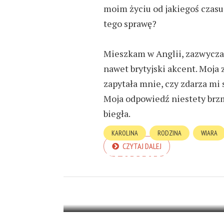
moim życiu
od jakiegoś czasu
tego sprawę?
Mieszkam w Anglii,
zazwycza
nawet brytyjski akcent. Moja
zapytała mnie, czy zdarza mi s
Moja odpowiedź niestety brz
biegła.
KAROLINA
RODZINA
WIARA
CZYTAJ DALEJ
SURPRISE!
10 LISTOPADA 2022
5 MIN READ