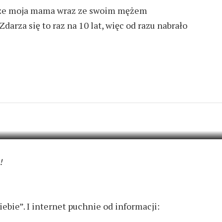
o, że moja mama wraz ze swoim mężem
darza się to raz na 10 lat, więc od razu nabrało
SIEBIE
10 KOMENTARZY
!
bie”. I internet puchnie od informacji: