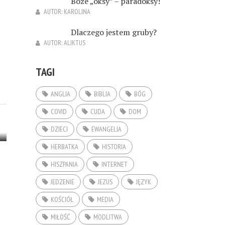
Boże „oksy” – paradoksy!
AUTOR:
KAROLINA
Dlaczego jestem gruby?
AUTOR:
ALIKTUS
TAGI
ANGLIA
BIBLIA
BÓG
COVID
CUDA
DOM
DZIECI
EWANGELIA
HERBATKA
HISTORIA
HISZPANIA
INTERNET
JEDZENIE
JEZUS
JĘZYK
KOŚCIÓŁ
MEDIA
MIŁOŚĆ
MODLITWA