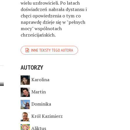
wielu uzdrowicieli. Po latach
doświadczeń nabrała dystansu i
chęci opowiedzenia o tym co
naprawdę dzieje się w "pełnych
mocy" wspólnotach
chrześcijańskich.
INNE TEKSTY TEGO AUTORA
AUTORZY
Karolina
Martin
Dominika
Król Kazimierz
Aliktus