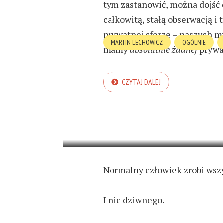
tym zastanowić, można dojść 
całkowitą, stałą obserwacją i 
prywatnej sferze – naszych m
MARTIN LECHOWICZ
OGÓLNIE
mamy
absolutnie żadnej
prywa
PORAŻKI NASZ
CZYTAJ DALEJ
NAM DZISIAJ
22 LUTEGO 2024
9 MIN READ
Normalny człowiek zrobi wszy
I nic dziwnego.