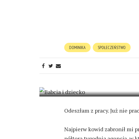
DOMINIKA
SPOŁECZEŃSTWO
UCZMY SIĘ OD
13 MAJA 2021
4 MIN READ
Odeszłam z pracy. Już nie pra
Najpierw kowid zabronił mi pr
półtora tygodnia agencja,
w
kt