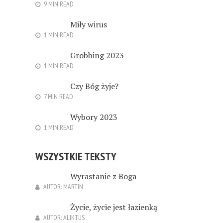
9 MIN READ
Miły wirus
1 MIN READ
Grobbing 2023
1 MIN READ
Czy Bóg żyje?
7 MIN READ
Wybory 2023
1 MIN READ
WSZYSTKIE TEKSTY
Wyrastanie z Boga
AUTOR:
MARTIN
Życie, życie jest łazienką
AUTOR:
ALIKTUS