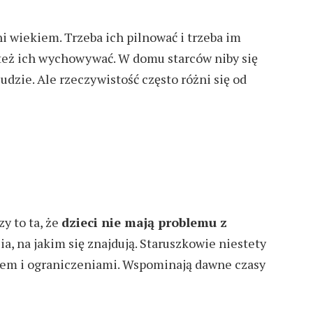
ni wiekiem. Trzeba ich pilnować i trzeba im
też ich
wychowywać. W domu starców
niby się
ludzie. Ale rzeczywistość często różni się od
zy to ta, że
dzieci nie mają problemu z
ia, na jakim się znajdują. Staruszkowie niestety
iem i ograniczeniami.
W
spominają
dawne czasy