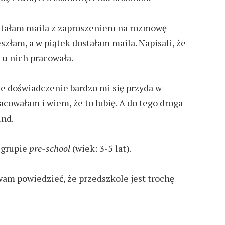
ostałam maila z zaproszeniem na rozmowę
szłam, a
w
piątek dostałam
maila. Napisali,
że
 u nich pracowała.
ie doświadczenie bardzo mi się przyda w
acowałam i wiem, że to lubię.
A do tego droga
und.
 grupie
pre-school
(wiek: 3-5 lat).
am powiedzieć, że przedszkole jest
trochę