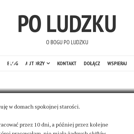
PO LUDZKU
O BOGU PO LUDZKU
 DZIECI
BLOG
AUTORZY
KONTAKT
DOŁĄCZ
WSPIERAJ
4 KOMENTARZE
cuję
w domach spokojnej starości.
acować przez 10 dni, a później przez kolejne
órej pracowałam, nie miała żadnych
shiftów