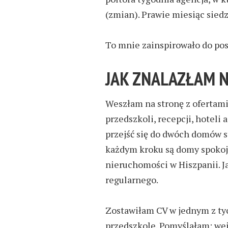
(zmian). Prawie miesiąc sied
To mnie zainspirowało do pos
JAK ZNALAZŁAM 
Weszłam
na stronę
z
ofertam
przedszkoli, recepcji, hoteli
przejść się do dwóch domów st
każdym kroku s
ą
domy spokojn
nieruchomości w Hiszpanii
. J
regularnego.
Zostawiłam CV w jednym z ty
przedszkole. Pomyślałam: we