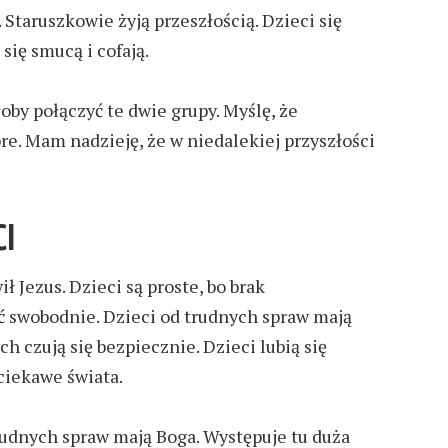
. Staruszkowie żyją przeszłością. Dzieci się
 się smucą i cofają.
by połączyć te dwie grupy. Myślę, że
re.
Mam nadzieję, że w niedalekiej przyszłości
CI
ł Jezus
.
Dzieci są proste, bo brak
 swobodnie. Dzieci o
d trudnych spraw mają
h czują się bezpiecznie. Dzieci lubią się
 ciekawe świata.
rudnych spraw m
ają
Boga
.
Występuje tu duża