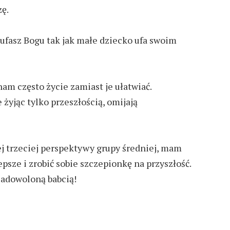
zę.
, ufasz Bogu tak jak małe dziecko ufa swoim
am często życie zamiast je ułatwiać.
 żyjąc tylko przeszłością, omijają
ej trzeciej perspektywy grupy średniej, mam
epsze i zrobić sobie szczepionkę na przyszłość.
zadowoloną babcią!