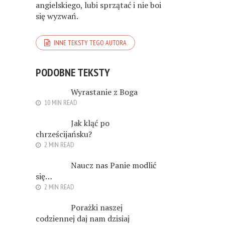
angielskiego, lubi sprzątać i nie boi
się wyzwań.
INNE TEKSTY TEGO AUTORA
PODOBNE TEKSTY
Wyrastanie z Boga
10 MIN READ
Jak kląć po
chrześcijańsku?
2 MIN READ
Naucz nas Panie modlić
się…
2 MIN READ
Porażki naszej
codziennej daj nam dzisiaj