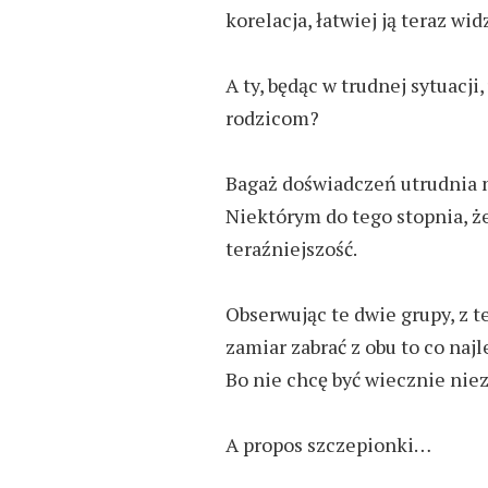
korelacja, łatwiej ją teraz wid
A ty, będąc w trudnej sytuacji
rodzicom?
Bagaż doświadczeń utrudnia n
Niektórym do tego stopnia, że
teraźniejszość.
Obserwując te dwie grupy, z t
zamiar zabrać z obu to co najl
Bo n
ie chcę być wiecznie nie
A propos szczepionki…