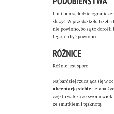
P
ODOBIEŃSTWA
I tu i tam są ludzie ogranicze
służyć.
W przedszkolu trzeba 
nie powinno, bo są to dorośli 
tego, co być powinno.
R
ÓŻNICE
Różnic jest sporo!
Najb
ardziej
rzucając
a
się w oc
akceptacją siebie
i etapu życ
często walczą ze swoim wiek
ze smutkiem i tęsknotą.