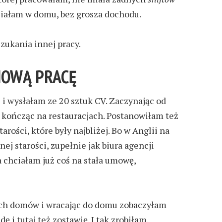
ziałam w domu, bez grosza dochodu.
zukania innej pracy.
NOWĄ PRACĘ
i
i wysłałam ze 20 sztuk CV. Zaczynając od
 a kończąc na restauracjach. Postanowiłam też
arości, które były najbliżej
. Bo
w
Anglii na
ej starości, zupełnie jak biura agencji
a c
hciałam już coś na stała umowę,
ch domów i wracając do domu zobaczyłam
jdę
i
tutaj też zostawię. I tak zrobiłam.