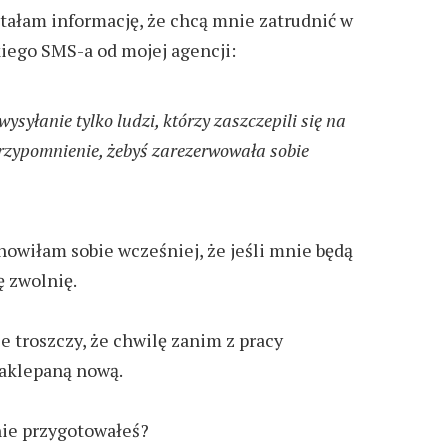
stałam
informację
, że chcą mnie zatrudnić
w
kiego
SMS
-a
od mojej agencji:
ysyłanie tylko ludzi, którzy zaszczepili się na
przypomnienie, żebyś zarezerwowała sobie
nowiłam sobie wcześniej, że jeśli mnie będą
ę zwolnię.
ie troszczy, że chwilę zanim z pracy
aklepaną nową.
nie przygotowałeś?