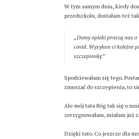
W
tym samym dniu, kiedy do
przedszkolu
, dostałam też
ta
„
Domy opieki proszą nas o w
covid. Wysyłam ci kolejne 
szczepionkę”
Spodziewałam się tego. Posta
zmuszać do szczepienia, to si
Ale m
ój tata Bóg tak się o mn
zrezygnowałam, miałam już z
Dzięki tato.
Co jeszcze dla m