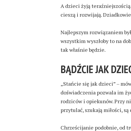
A dzieci żyją teraźniejszością
cieszą i rozwijają. Dziadkowie
Najlepszym rozwiązaniem było
wszystkim wyszłoby to na dob
tak właśnie będzie.
BĄDŹCIE JAK DZIE
„
S
tańcie się
jak dzieci” –
mówi
doświadczenia pozwala im żyć
rodziców i opiekunów. Przy nic
przytulać, szukają m
iłości
, są
Chrześcijanie podobnie, od t