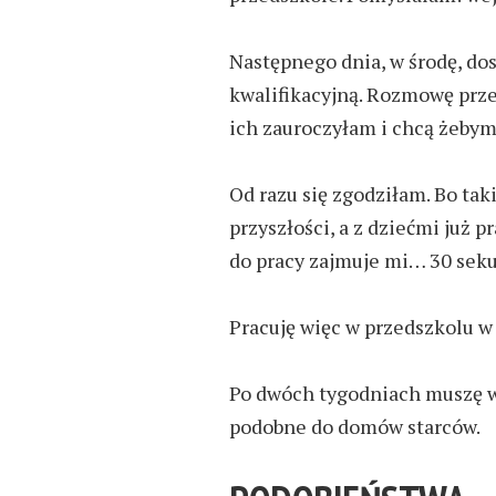
Następnego dnia, w środę, d
kwalifikacyjną. R
ozmowę prze
ich zauroczyłam i
chcą żebym
Od razu się zgodziłam. Bo tak
przyszłości,
a
z
dziećmi już pr
do pracy zajmuje mi… 30 sek
Pracuję więc w przedszkolu w
Po dwóch tygodniach muszę w
podobne do domów starców.