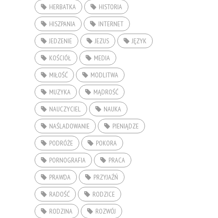
HERBATKA
HISTORIA
HISZPANIA
INTERNET
JEDZENIE
JEZUS
JĘZYK
KOŚCIÓŁ
MEDIA
MIŁOŚĆ
MODLITWA
MUZYKA
MĄDROŚĆ
NAUCZYCIEL
NAUKA
NAŚLADOWANIE
PIENIĄDZE
PODRÓŻE
POKORA
PORNOGRAFIA
PRACA
PRAWDA
PRZYJAŹŃ
RADOŚĆ
RODZICE
RODZINA
ROZWÓJ