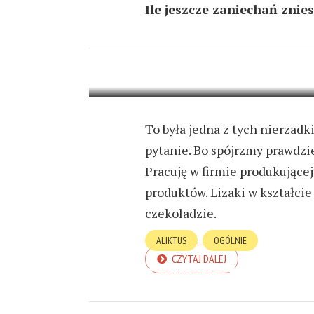
Ile jeszcze zaniechań znie
CH*JA?
21 MARCA 2024
2 MIN READ
To była jedna z tych nierzadk
pytanie. Bo spójrzmy prawdzie
Pracuję w firmie produkującej
produktów. Lizaki w kształcie
czekoladzie.
ALIKTUS
OGÓLNIE
CZYTAJ DALEJ
ŁUKASZ CZYTA