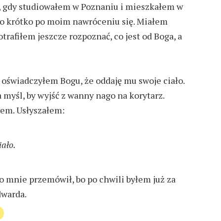
u, gdy studiowałem w Poznaniu i mieszkałem w
to krótko po moim nawróceniu się. Miałem
trafiłem jeszcze rozpoznać, co jest od Boga, a
j oświadczyłem Bogu, że oddaję mu swoje ciało.
 myśl, by wyjść z wanny nago na korytarz.
ałem. Usłyszałem:
iało.
 mnie przemówił, bo po chwili byłem już za
dwarda.