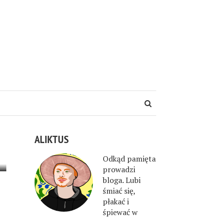
ALIKTUS
Odkąd pamięta
prowadzi
bloga. Lubi
śmiać się,
płakać i
śpiewać w