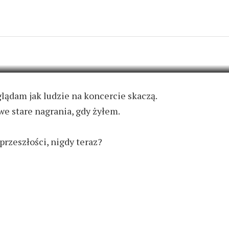
D
3 KOMENTARZE
glądam jak ludzie na koncercie skaczą.
we stare nagrania, gdy żyłem.
przeszłości, nigdy teraz?