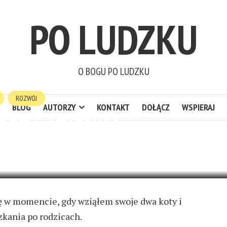
PO LUDZKU
O BOGU PO LUDZKU
ROZWÓJ
BLOG
AUTORZY
KONTAKT
DOŁĄCZ
WSPIERAJ
JEST ŁAZIENKĄ
2 KOMENTARZE
ę w momencie, gdy wziąłem swoje dwa koty i
kania po rodzicach.