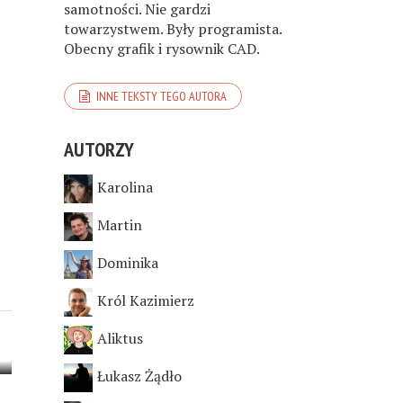
samotności. Nie gardzi
towarzystwem. Były programista.
Obecny grafik i rysownik CAD.
INNE TEKSTY TEGO AUTORA
AUTORZY
Karolina
Martin
Dominika
Król Kazimierz
Aliktus
Łukasz Żądło