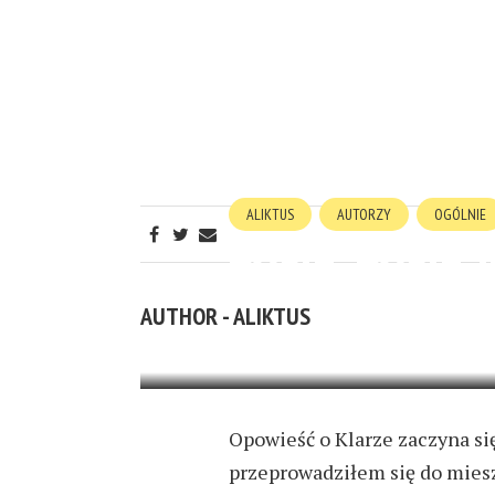
ALIKTUS
AUTORZY
OGÓLNIE
ŻYCIE, ŻYCIE 
AUTHOR - ALIKTUS
2 MIESIĄCE AGO
4 MIN READ
Opowieść o Klarze zaczyna si
przeprowadziłem się do miesz