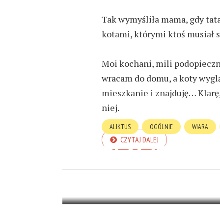
Tak wymyśliła mama, gdy tata
kotami, którymi ktoś musiał si
Moi kochani, mili podopieczn
wracam do domu, a koty wyglą
mieszkanie i znajduję… Klarę
niej.
ALIKTUS
OGÓLNIE
WIARA
CZYTAJ DALEJ
DLACZEGO JE
7 LISTOPADA 2024
4 MIN READ