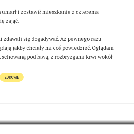
 umarł i zostawił mieszkanie z czterema
ę zająć.
i zdawali się dogadywać. Aż pewnego razu
dają jakby chciały mi coś powiedzieć. Oglądam
, schowaną pod ławą, z rozbryzgami krwi wokół
ZDROWIE
STEM GRUBY?
3 KOMENTARZE