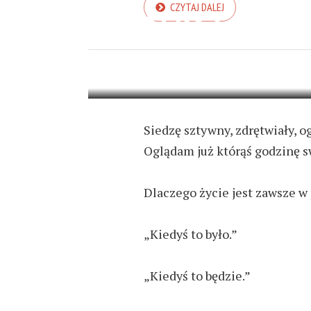
CZYTAJ DALEJ
TERAZ
9 PAŹDZIERNIKA 2024
2 MIN REA
Siedzę sztywny, zdrętwiały, o
Oglądam już którąś godzinę s
Dlaczego życie jest zawsze w 
„Kiedyś to było.”
„Kiedyś to będzie.”