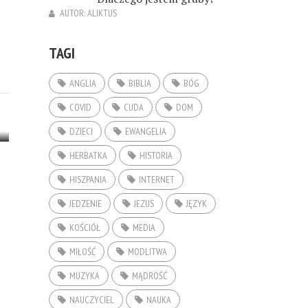
AUTOR:
ALIKTUS
TAGI
ANGLIA
BIBLIA
BÓG
COVID
CUDA
DOM
DZIECI
EWANGELIA
HERBATKA
HISTORIA
HISZPANIA
INTERNET
JEDZENIE
JEZUS
JĘZYK
KOŚCIÓŁ
MEDIA
MIŁOŚĆ
MODLITWA
MUZYKA
MĄDROŚĆ
NAUCZYCIEL
NAUKA