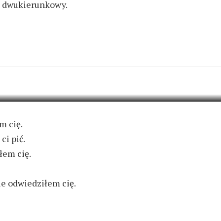
z dwukierunkowy.
ADD COMMENT
m cię.
ci pić.
łem cię.
nie odwiedziłem cię.
G MNIE ROBI W