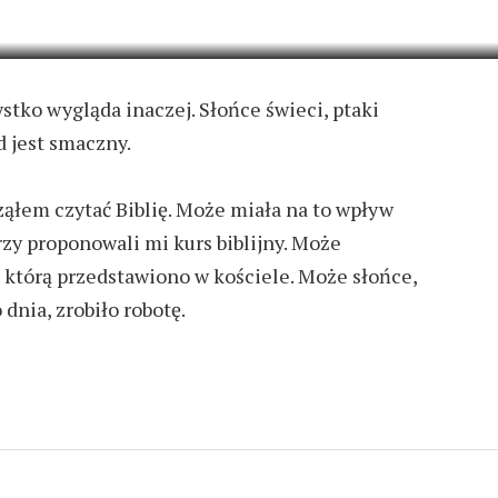
1 COMMENT
stko wygląda inaczej. Słońce świeci, ptaki
ad jest smaczny.
ząłem czytać Biblię. Może miała na to wpływ
zy proponowali mi kurs biblijny. Może
którą przedstawiono w kościele. Może słońce,
 dnia, zrobiło robotę.
 CIESZYĆ SIĘ ŻYCIEM
2 KOMENTARZE