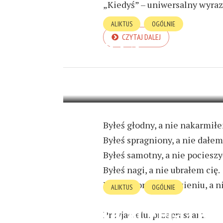
„Kiedyś” – uniwersalny wyra
ALIKTUS
OGÓLNIE
CZYTAJ DALEJ
ILE?
25 KWIETNIA 2024
1 MIN READ
Byłeś głodny, a nie nakarmiłe
Byłeś spragniony, a nie dałem 
Byłeś samotny, a nie pocieszy
Byłeś nagi, a nie ubrałem cię.
Byłeś chory i w więzieniu, a 
ALIKTUS
OGÓLNIE
DLACZEGO BÓ
Przyjacielu, przepraszam.