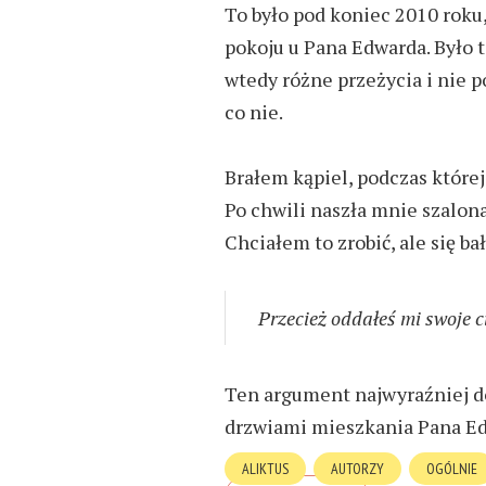
To było pod koniec 2010 rok
pokoju u Pana Edwarda. Było 
wtedy różne przeżycia i nie po
co nie.
Brałem kąpiel, podczas które
Po chwili naszła mnie szalona
Chciałem to zrobić, ale się b
Przecież oddałeś mi swoje c
Ten argument najwyraźniej do
drzwiami mieszkania Pana E
ALIKTUS
AUTORZY
OGÓLNIE