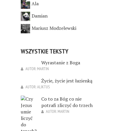
Ala
Damian
Mariusz Modzelewski
WSZYSTKIE TEKSTY
Wyrastanie z Boga
AUTOR:
MARTIN
Życie, życie jest łazienką
AUTOR:
ALIKTUS
Co to za Bóg co nie
potrafi zliczyć do trzech
AUTOR:
MARTIN