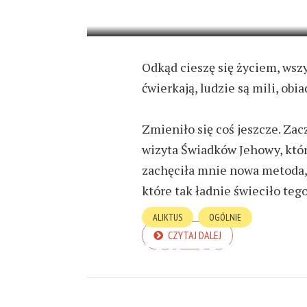
19 LUTEGO 2024
2 MIN READ
Odkąd cieszę się życiem, wszy
ćwierkają, ludzie są mili, obi
Zmieniło się coś jeszcze. Zac
wizyta Świadków Jehowy, któr
zachęciła mnie nowa metoda, 
które tak ładnie świeciło tego
ALIKTUS
OGÓLNIE
CZYTAJ DALEJ
JAK ZACZĄŁEM
15 LUTEGO 2024
3 MIN READ