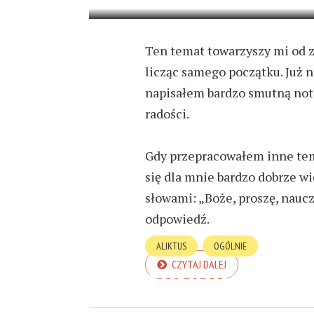
Ten temat towarzyszy mi od z
licząc samego początku. Już 
napisałem bardzo smutną notk
radości.
Gdy przepracowałem inne tema
się dla mnie bardzo dobrze w
słowami: „Boże, proszę, nauc
odpowiedź.
ALIKTUS
OGÓLNIE
CZYTAJ DALEJ
SYNDROM EN