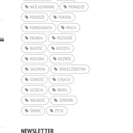
NAŚLADOWANIE
PIENIĄDZE
PODRÓŻE
POKORA
PORNOGRAFIA
PRACA
PRAWDA
PRZYJAŹŃ
RADOŚĆ
RODZICE
RODZINA
ROZWÓJ
SALOMON
SPOŁECZEŃSTWO
STAROŚĆ
STRACH
UCZUCIA
WIARA
WOLNOŚĆ
ZDROWIE
ŚMIERĆ
ŻYCIE
NEWSLETTER