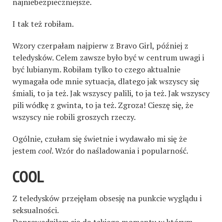
najniebezpieczniejsze.
I tak też robiłam.
Wzory czerpałam najpierw z Bravo Girl, później z
teledysków. Celem zawsze było być w centrum uwagi i
być lubianym. Robiłam tylko to czego aktualnie
wymagała ode mnie sytuacja, dlatego jak wszyscy się
śmiali, to ja też. Jak wszyscy palili, to ja też. Jak wszyscy
pili wódkę z gwinta, to ja też. Zgroza! Cieszę się, że
wszyscy nie robili groszych rzeczy.
Ogólnie, czułam się świetnie i wydawało mi się że
jestem
cool
. Wzór do naśladowania i popularność.
COOL
Z teledysków przejęłam obsesję na punkcie wyglądu i
seksualności.
Doprowadziłam się do takiego momentu w którym,