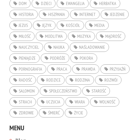
DOM
DZIECI
EWANGELIA
HERBATKA
HISTORIA
HISZPANIA
INTERNET
JEDZENIE
JEZUS
JĘZYK
KOŚCIÓŁ
MEDIA
MIŁOŚĆ
MODLITWA
MUZYKA
MĄDROŚĆ
NAUCZYCIEL
NAUKA
NAŚLADOWANIE
PIENIĄDZE
PODRÓŻE
POKORA
PORNOGRAFIA
PRACA
PRAWDA
PRZYJAŹŃ
RADOŚĆ
RODZICE
RODZINA
ROZWÓJ
SALOMON
SPOŁECZEŃSTWO
STAROŚĆ
STRACH
UCZUCIA
WIARA
WOLNOŚĆ
ZDROWIE
ŚMIERĆ
ŻYCIE
MENU