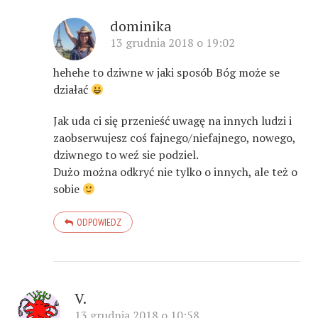
dominika
13 grudnia 2018 o 19:02
hehehe to dziwne w jaki sposób Bóg może se
działać
Jak uda ci się przenieść uwagę na innych ludzi i
zaobserwujesz coś fajnego/niefajnego, nowego,
dziwnego to weź sie podziel.
Dużo można odkryć nie tylko o innych, ale też o
sobie
ODPOWIEDZ
V.
13 grudnia 2018 o 10:58