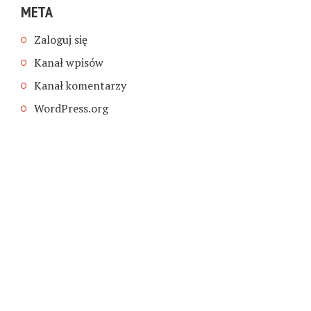
META
Zaloguj się
Kanał wpisów
Kanał komentarzy
WordPress.org
COPYRIGHT © 2026. CREATED BY
MEKS
. POWERED BY
WORDPRESS
.
BLOG
HOME
AUTORZY
POLITYKA PRYWATNOŚCI
DOŁĄCZ DO NAS
WSPIERAJ
AUTORZY