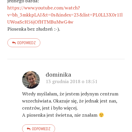
jednego barda:
https://www.youtube.com/watch?
v=bh_3mkkpLAI&t=0s&index=23&list=PL0LL3X0r1Il
UWoaScH56jOfHTMBuMwG4w
Piosenka bez złudzeń :-).
ODPOWIEDZ
dominika
13 grudnia 2018 o 18:51
Wtedy myślałam, że jestem jedynym centrum
wszechświata. Okazuje się, że jednak jest nas,
centrów, jest i było więcej.
A piosenka jest świetna, nie znałam
ODPOWIEDZ