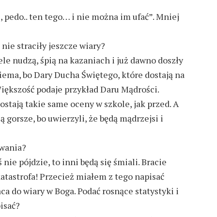
i, pedo.. ten tego… i nie można im ufać”. Mniej
 nie straciły jeszcze wiary?
iele nudzą, śpią na kazaniach i już dawno doszły
iema, bo Dary Ducha Świętego, które dostają na
Większość podaje przykład Daru Mądrości.
stają takie same oceny w szkole, jak przed. A
ją gorsze, bo uwierzyli, że będą mądrzejsi i
owania?
 nie pójdzie, to inni będą się śmiali. Bracie
atastrofa! Przecież miałem z tego napisać
ca do wiary w Boga. Podać rosnące statystyki i
pisać?