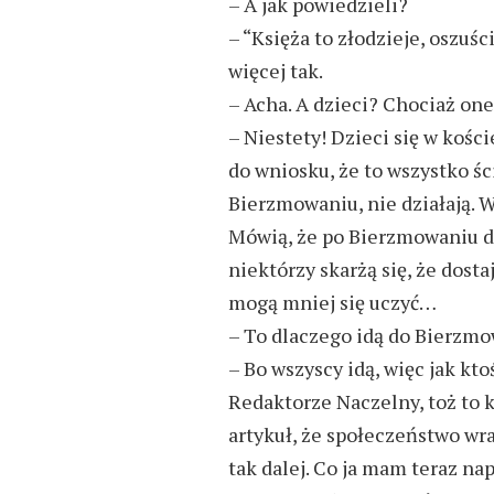
– A jak powiedzieli?
– “Księża to złodzieje, oszuśc
więcej tak.
– Acha. A dzieci? Chociaż one
– Niestety! Dzieci się w kośc
do wniosku, że to wszystko śc
Bierzmowaniu, nie działają. 
Mówią, że po Bierzmowaniu do
niektórzy skarżą się, że dosta
mogą mniej się uczyć…
– To dlaczego idą do Bierzm
– Bo wszyscy idą, więc jak ktoś
Redaktorze Naczelny, toż to k
artykuł, że społeczeństwo wra
tak dalej. Co ja mam teraz na