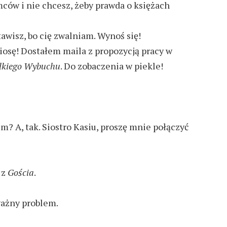
mców i nie chcesz, żeby prawda o księżach
tawisz, bo cię zwalniam. Wynoś się!
niosę! Dostałem maila z propozycją pracy w
lkiego Wybuchu
. Do zobaczenia w piekle!
em? A, tak. Siostro Kasiu, proszę mnie połączyć
 z
Gościa
.
ażny problem.