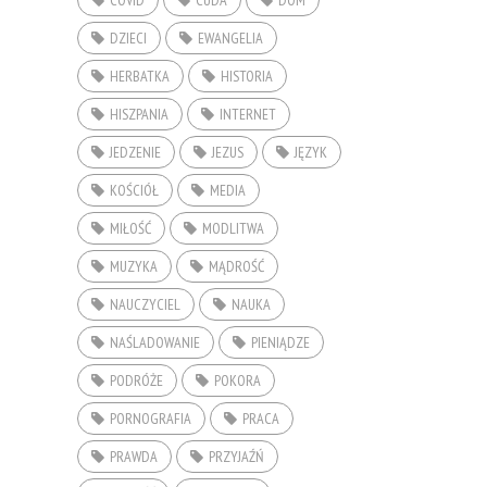
COVID
CUDA
DOM
DZIECI
EWANGELIA
HERBATKA
HISTORIA
HISZPANIA
INTERNET
JEDZENIE
JEZUS
JĘZYK
KOŚCIÓŁ
MEDIA
MIŁOŚĆ
MODLITWA
MUZYKA
MĄDROŚĆ
NAUCZYCIEL
NAUKA
NAŚLADOWANIE
PIENIĄDZE
PODRÓŻE
POKORA
PORNOGRAFIA
PRACA
PRAWDA
PRZYJAŹŃ