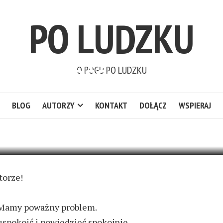
PO LUDZKU
DZIWY GOŚĆ
O BOGU PO LUDZKU
BLOG
AUTORZY
KONTAKT
DOŁĄCZ
WSPIERAJ
4 KOMENTARZE
torze!
e! Mamy poważny problem.
 uspokoić i powiedzieć spokojnie.