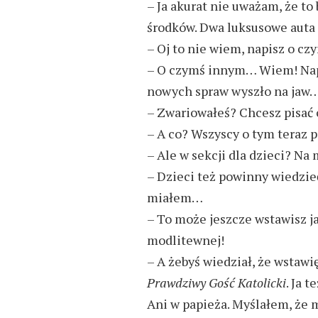
– Ja akurat nie uważam, że to
środków. Dwa luksusowe auta
– Oj to nie wiem, napisz o cz
– O czymś innym… Wiem! Napi
nowych spraw wyszło na jaw
– Zwariowałeś? Chcesz pisać 
– A co? Wszyscy o tym teraz p
– Ale w sekcji dla dzieci? Na
– Dzieci też powinny wiedzieć
miałem…
– To może jeszcze wstawisz j
modlitewnej!
– A żebyś wiedział, że wstawi
Prawdziwy Gość Katolicki
. Ja 
Ani w papieża. Myślałem, że m