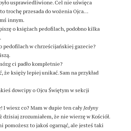
 było usprawiedliwione. Cel nie uświęca
 to trochę przesada do wożenia Ojca…
ymś innym.
szę o księżach pedofilach, podobno kilka
…
o pedofilach w chrześcijańskiej gazecie?
iszą.
 mózg ci padło kompletnie?
, że księży lepiej unikać. Sam na przykład
akieś dowcipy o Ojcu Świętym w sekcji
ę! I wiesz co? Mam w dupie ten cały
Jedyny
też dzisiaj zrozumiałem, że nie wierzę w Kościół.
i pomożesz to jakoś ogarnąć, ale jesteś taki