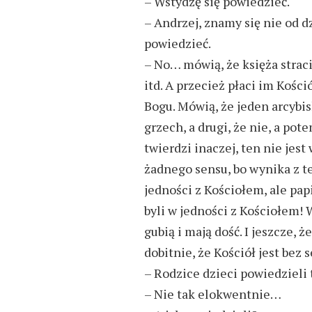
– Wstydzę się powiedzieć.
– Andrzej, znamy się nie od d
powiedzieć.
– No… mówią, że księża stracil
itd. A przecież płaci im Kośc
Bogu. Mówią, że jeden arcybis
grzech, a drugi, że nie, a pote
twierdzi inaczej, ten nie jest
żadnego sensu, bo wynika z te
jedności z Kościołem, ale papi
byli w jedności z Kościołem! 
gubią i mają dość. I jeszcze,
dobitnie, że Kościół jest bez s
– Rodzice dzieci powiedzieli
– Nie tak elokwentnie…