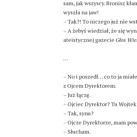
sam, jak wszyscy. Bronisz kła
wyszła na jaw!
– Tak?! To niczego już nie ws
– A żebyś wiedział, że się wy
ateistycznej gazecie
Głos Wie
…
– No i poszedł… co to ja miał
z Ojcem Dyrektorem.
– Już łączę.
– Ojciec Dyrektor? Tu Wojtek
– Tak, synu?
– Ojcze Dyrektorze, mam pow
– Słucham.