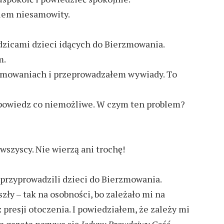
blem niesamowity.
dzicami dzieci idących do Bierzmowania.
m.
erzmowaniach i przeprowadzałem wywiady. To
powiedz co niemożliwe. W czym ten problem?
 wszyscy. Nie wierzą ani trochę!
przyprowadzili dzieci do Bierzmowania.
zły – tak na osobności, bo zależało mi na
presji otoczenia. I powiedziałem, że zależy mi
za gazeta nazywa się
Jedyny Prawdziwy Gość