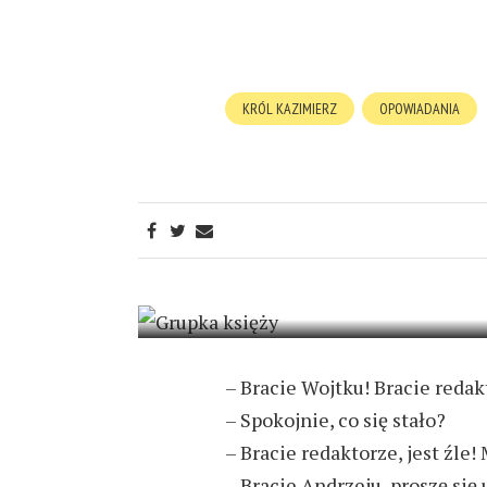
KRÓL KAZIMIERZ
OPOWIADANIA
JEDYNY PRAW
KATOLICKI
23 LUTEGO 2021
6 MIN READ
– Bracie Wojtku! Bracie redak
– Spokojnie, co się stało?
– Bracie redaktorze, jest źl
– Bracie Andrzeju, proszę się