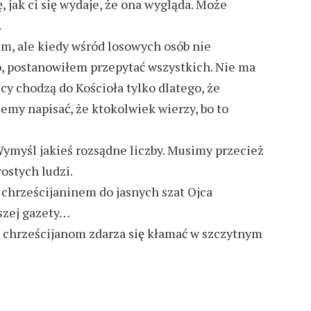
 jak ci się wydaje, że ona wygląda. Może
.
em, ale kiedy wśród losowych osób nie
, postanowiłem przepytać wszystkich. Nie ma
scy chodzą do Kościoła tylko dlatego, że
emy napisać, że ktokolwiek wierzy, bo to
Wymyśl jakieś rozsądne liczby. Musimy przecież
ostych ludzi.
chrześcijaninem do jasnych szat Ojca
szej gazety…
e chrześcijanom zdarza się kłamać w szczytnym
…