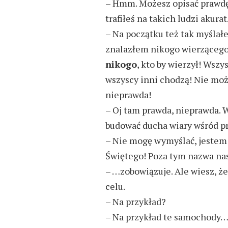
– Hmm. Możesz opisać prawdę,
trafiłeś na takich ludzi akurat
– Na początku też tak myślał
znalazłem nikogo wierzącego
nikogo
, kto by wierzył! Wszy
wszyscy inni chodzą! Nie moż
nieprawda!
– Oj tam prawda, nieprawda. 
budować ducha wiary wśród pr
– Nie mogę wymyślać, jestem 
Świętego! Poza tym nazwa na
– …zobowiązuje. Ale wiesz, ż
celu.
– Na przykład?
– Na przykład te samochody