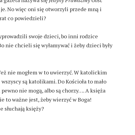
uje. No więc oni się otworzyli przede mną i
rat co powiedzieli?
yprowadzili swoje dzieci, bo inni rodzice
Bo nie chcieli się wyłamywać i żeby dzieci były
Też nie mogłem w to uwierzyć. W katolickim
 wszyscy są katolikami. Do Kościoła to mało
a pewno nie mogą, albo są chorzy…. A księża
e to ważne jest, żeby wierzyć w Boga!
e słuchają księży?