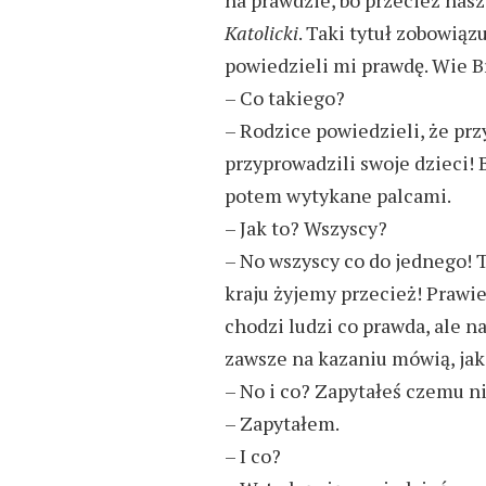
Katolicki
. Taki tytuł zobowiąz
powiedzieli mi prawdę. Wie B
– Co takiego?
– Rodzice powiedzieli, że prz
przyprowadzili swoje dzieci! 
potem wytykane palcami.
– Jak to? Wszyscy?
– No wszyscy co do jednego! 
kraju żyjemy przecież! Prawie
chodzi ludzi co prawda, ale n
zawsze na kazaniu mówią, jaki
– No i co? Zapytałeś czemu ni
– Zapytałem.
– I co?