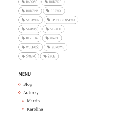
RADOŚĆ
RODZICE
RODZINA
ROZWÓJ
SALOMON
SPOŁECZEŃSTWO
STAROŚĆ
STRACH
UCZUCIA
WIARA
WOLNOŚĆ
ZDROWIE
ŚMIERĆ
ŻYCIE
MENU
Blog
Autorzy
Martin
Karolina