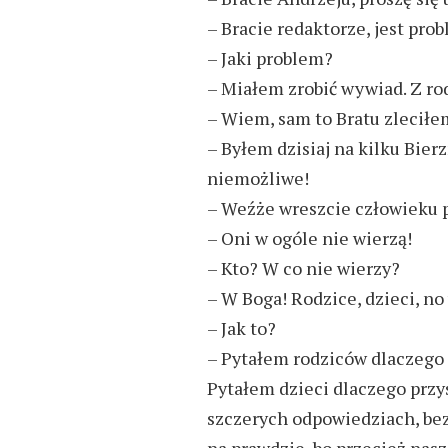
– Bracie redaktorze, jest pro
– Jaki problem?
– Miałem zrobić wywiad. Z ro
– Wiem, sam to Bratu zleciłe
– Byłem dzisiaj na kilku Bi
niemożliwe!
– Weźże wreszcie człowieku 
– Oni w ogóle nie wierzą!
– Kto? W co nie wierzy?
– W Boga! Rodzice, dzieci, no
– Jak to?
– Pytałem rodziców dlaczego 
Pytałem dzieci dlaczego przys
szczerych odpowiedziach, bez 
na prawdzie, bo przecież nas