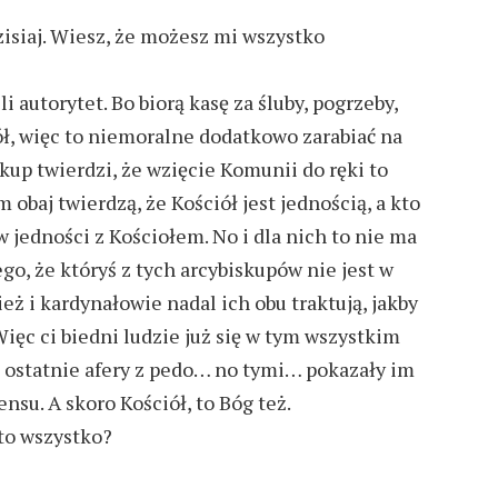
zisiaj. Wiesz, że możesz mi wszystko
i autorytet. Bo biorą kasę za śluby, pogrzeby,
iół, więc to niemoralne dodatkowo zarabiać na
kup twierdzi, że wzięcie Komunii do ręki to
m obaj twierdzą, że Kościół jest jednością, a kto
 w jedności z Kościołem. No i dla nich to nie ma
go, że któryś z tych arcybiskupów nie jest w
eż i kardynałowie nadal ich obu traktują, jakby
Więc ci biedni ludzie już się w tym wszystkim
 że ostatnie afery z pedo… no tymi… pokazały im
ensu. A skoro Kościół, to Bóg też.
 to wszystko?