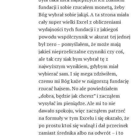
fundacji i sobie rzucałem monetą, żeby
Bóg wybrał sobie jakąś. A ta strona miała
cały super wielki Excel z obliczeniami
wydajności tych fundacji i z jakiegoś
powodu współczynnik w akurat tej jednej
był zero – pomyślałem, że może mają
jakieś nieprzeliczalne czynniki czy coś,
ale tak czy siak bym wybrał tę z
najwyższym wynikiem, gdybym miał
wybierać sam. I się mega zdziwiłem,
czemu mi Bóg każe w najgorszą fundację
rzucać hajsem. No ale powiedziałem
„dobra, będzie jak chcesz” i zacząłem
wysyłać im pieniądze. Ale mi to nie
dawało spokoju, więc zacząłem patrzeć
na formuły w tym Excelu i się okazało, że
po prostu ktoś się walnął i dał przecinek
zamiast średnika albo na odwrót – i to