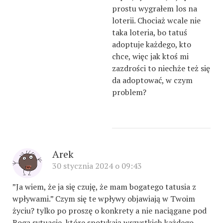
prostu wygrałem los na
loterii. Chociaż wcale nie
taka loteria, bo tatuś
adoptuje każdego, kto
chce, więc jak ktoś mi
zazdrości to niechże też się
da adoptować, w czym
problem?
Arek
30 stycznia 2024 o 09:43
”Ja wiem, że ja się czuję, że mam bogatego tatusia z
wpływami.” Czym się te wpływy objawiają w Twoim
życiu? tylko po proszę o konkrety a nie naciągane pod
Boga sytuacje, które spotykają wszystkich każdego