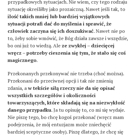
przypadkowych sytuacjach. Nie wiem, czy tego rodzaju
sytuację określiłby jako prozaiczną. Nawet jeśli tak, to
ilość takich mniej lub bardziej wyjątkowych
sytuacji potrafi dać do myślenia i sprawić, że
człowiek zaczyna się ich doszukiwać
. Nawet nie po
to, żeby sobie wmówić, że Bóg działa zawsze i wszędzie,
bo oni już to wiedzą. Ale
ze zwykłej – dziecięcej
wręcz – potrzeby cieszenia się tym, że stało się coś
magicznego
.
Przekonanych przekonywać nie trzeba (choć można).
Przekonani do przeciwnej opcji i tak nie zmienią
zdania, a
w tekście siłą rzeczy nie da się opisać
wszystkich szczegółów i okoliczności
towarzyszących, które składają się na niezwykłość
danego przypadku
. Ja tu opisuję to, co mi się wydaje.
Nie piszę tego, bo chcę kogoś przekonać (wręcz mam
podejrzenia, że mój entuzjazm może zniechęcić
bardziej sceptyczne osoby). Piszę dlatego, że chcę się