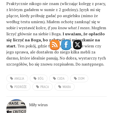
Praktycznie nikogo nie znam (wliczając kolegę z pracy,
z którym gadałem w sumie z 2 godziny). Język mi się
plącze, kiedy próbuję gadać po angielsku (mimo że
według testu umiem). Miałem ochotę zamknąć się w
sobie i wystawić kolce,
if you know what I mean
. Mogłem
liczyć głównie na siebie i Boga.
I uważam, że opłaciło
się liczyć na Boga, bo załatwił mi mieszkanie na
start.
Ten pokój, gdzie teraz jestem, to nie wiem czy
jego sprawa, ale dostałem do niego kilka mebli za
darmo, które idealnie pasują. No dobra, wystarczy tych
szczegółów, bo się znowu rozpisałem. Do następnego.
ANGLIA
BÓG
CUDA
DOM
PODRÓŻE
PRACA
WIARA
Miły wirus