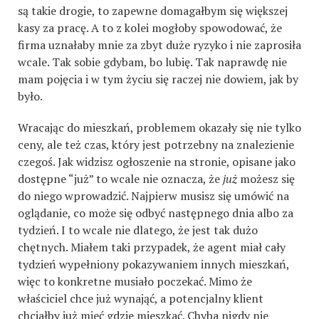
są takie drogie, to zapewne domagałbym się większej
kasy za pracę. A to z kolei mogłoby spowodować, że
firma uznałaby mnie za zbyt duże ryzyko i nie zaprosiła
wcale. Tak sobie gdybam, bo lubię. Tak naprawdę nie
mam pojęcia i w tym życiu się raczej nie dowiem, jak by
było.
Wracając do mieszkań, problemem okazały się nie tylko
ceny, ale też czas, który jest potrzebny na znalezienie
czegoś. Jak widzisz ogłoszenie na stronie, opisane jako
dostępne “już” to wcale nie oznacza, że
już
możesz się
do niego wprowadzić. Najpierw musisz się umówić na
oglądanie, co może się odbyć następnego dnia albo za
tydzień. I to wcale nie dlatego, że jest tak dużo
chętnych. Miałem taki przypadek, że agent miał cały
tydzień wypełniony pokazywaniem innych mieszkań,
więc to konkretne musiało poczekać. Mimo że
właściciel chce już wynająć, a potencjalny klient
chciałby już mieć gdzie mieszkać. Chyba nigdy nie