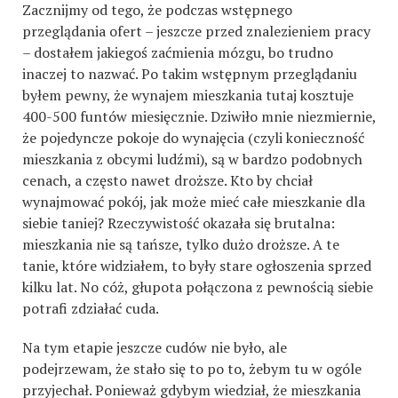
Zacznijmy od tego, że podczas wstępnego
przeglądania ofert – jeszcze przed znalezieniem pracy
– dostałem jakiegoś zaćmienia mózgu, bo trudno
inaczej to nazwać. Po takim wstępnym przeglądaniu
byłem pewny, że wynajem mieszkania tutaj kosztuje
400-500 funtów miesięcznie. Dziwiło mnie niezmiernie,
że pojedyncze pokoje do wynajęcia (czyli konieczność
mieszkania z obcymi ludźmi), są w bardzo podobnych
cenach, a często nawet droższe. Kto by chciał
wynajmować pokój, jak może mieć całe mieszkanie dla
siebie taniej? Rzeczywistość okazała się brutalna:
mieszkania nie są tańsze, tylko dużo droższe. A te
tanie, które widziałem, to były stare ogłoszenia sprzed
kilku lat. No cóż, głupota połączona z pewnością siebie
potrafi zdziałać cuda.
Na tym etapie jeszcze cudów nie było, ale
podejrzewam, że stało się to po to, żebym tu w ogóle
przyjechał. Ponieważ gdybym wiedział, że mieszkania