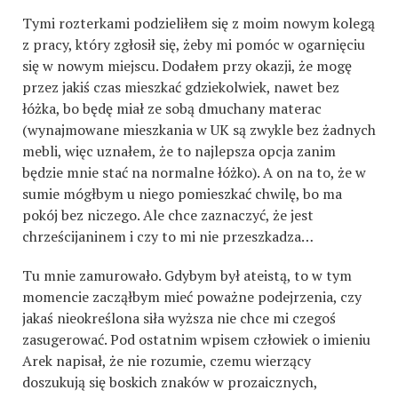
Tymi rozterkami podzieliłem się z moim nowym kolegą
z pracy, który zgłosił się, żeby mi pomóc w ogarnięciu
się w nowym miejscu. Dodałem przy okazji, że mogę
przez jakiś czas mieszkać gdziekolwiek, nawet bez
łóżka, bo będę miał ze sobą dmuchany materac
(wynajmowane mieszkania w UK są zwykle bez żadnych
mebli, więc uznałem, że to najlepsza opcja zanim
będzie mnie stać na normalne łóżko). A on na to, że w
sumie mógłbym u niego pomieszkać chwilę, bo ma
pokój bez niczego. Ale chce zaznaczyć, że jest
chrześcijaninem i czy to mi nie przeszkadza…
Tu mnie zamurowało. Gdybym był ateistą, to w tym
momencie zacząłbym mieć poważne podejrzenia, czy
jakaś nieokreślona siła wyższa nie chce mi czegoś
zasugerować. Pod ostatnim wpisem człowiek o imieniu
Arek napisał, że nie rozumie, czemu wierzący
doszukują się boskich znaków w prozaicznych,