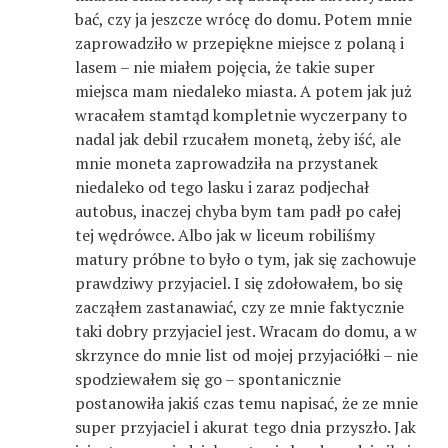
bać, czy ja jeszcze wrócę do domu. Potem mnie
zaprowadziło w przepiękne miejsce z polaną i
lasem – nie miałem pojęcia, że takie super
miejsca mam niedaleko miasta. A potem jak już
wracałem stamtąd kompletnie wyczerpany to
nadal jak debil rzucałem monetą, żeby iść, ale
mnie moneta zaprowadziła na przystanek
niedaleko od tego lasku i zaraz podjechał
autobus, inaczej chyba bym tam padł po całej
tej wędrówce. Albo jak w liceum robiliśmy
matury próbne to było o tym, jak się zachowuje
prawdziwy przyjaciel. I się zdołowałem, bo się
zacząłem zastanawiać, czy ze mnie faktycznie
taki dobry przyjaciel jest. Wracam do domu, a w
skrzynce do mnie list od mojej przyjaciółki – nie
spodziewałem się go – spontanicznie
postanowiła jakiś czas temu napisać, że ze mnie
super przyjaciel i akurat tego dnia przyszło. Jak