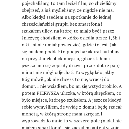
pojechaliśmy, to tam leciał film, co chcieliśmy
obejrzeć, a już myśleliśmy, że nigdzie nie ma.
Albo kiedyś szedłem na spotkanie do jednej
chrześcijańskiej grupki bez smartfona i
szukałem ulicy, na której to miało być i przez
śnieżycę chodziłem w kółko osiedla przez 1,5h i
nikt mi nie umiał powiedzieć, gdzie to jest. Jak
się miałem poddać to podjechał akurat autobus
na przystanek obok miejsca, gdzie stałem i
jeszcze mu się zepsuły drzwi i przez dobre parę
minut nie mógł odjechać. To wyglądało jakby
Bóg mówił „ok nie chcesz to nie, wracaj do
domu”. I nie wsiadłem, bo mi się wstyd zrobiło. A
potem PIERWSZA uliczka, w którą skręciłem, co
było miejsce, którego szukałem. A jeszcze kiedyś
sobie wymyśliłem, że wyjdę z domu i będę rzucał
monetą, w którą stronę mam skręcać. I
wyprowadziło mnie to w szczere pole (nadal nie
miałem smartfona) i się zacząłem autentycznie