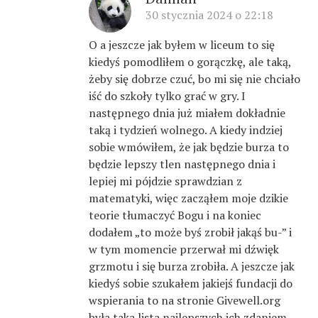
30 stycznia 2024 o 22:18
O a jeszcze jak byłem w liceum to się
kiedyś pomodliłem o gorączkę, ale taką,
żeby się dobrze czuć, bo mi się nie chciało
iść do szkoły tylko grać w gry. I
następnego dnia już miałem dokładnie
taką i tydzień wolnego. A kiedy indziej
sobie wmówiłem, że jak będzie burza to
będzie lepszy tlen następnego dnia i
lepiej mi pójdzie sprawdzian z
matematyki, więc zacząłem moje dzikie
teorie tłumaczyć Bogu i na koniec
dodałem „to może byś zrobił jakąś bu-” i
w tym momencie przerwał mi dźwięk
grzmotu i się burza zrobiła. A jeszcze jak
kiedyś sobie szukałem jakiejś fundacji do
wspierania to na stronie Givewell.org
była taka lista najlepszych ich zdaniem