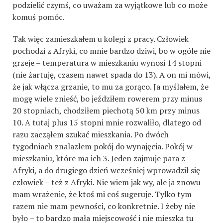
podzielić czymś, co uważam za wyjątkowe lub co może
komuś pomóc.
Tak więc zamieszkałem u kolegi z pracy. Człowiek
pochodzi z Afryki, co mnie bardzo dziwi, bo w ogóle nie
grzeje – temperatura w mieszkaniu wynosi 14 stopni
(nie żartuję, czasem nawet spada do 13). A on mi mówi,
że jak włącza grzanie, to mu za gorąco. Ja myślałem, że
mogę wiele znieść, bo jeździłem rowerem przy minus
20 stopniach, chodziłem piechotą 50 km przy minus
10. A tutaj plus 15 stopni mnie rozwaliło, dlatego od
razu zacząłem szukać mieszkania. Po dwóch
tygodniach znalazłem pokój do wynajęcia. Pokój w
mieszkaniu, które ma ich 3. Jeden zajmuje para z
Afryki, a do drugiego dzień wcześniej wprowadził się
człowiek – też z Afryki. Nie wiem jak wy, ale ja znowu
mam wrażenie, że ktoś mi coś sugeruje. Tylko tym
razem nie mam pewności, co konkretnie. I żeby nie
było – to bardzo mała miejscowość i nie mieszka tu