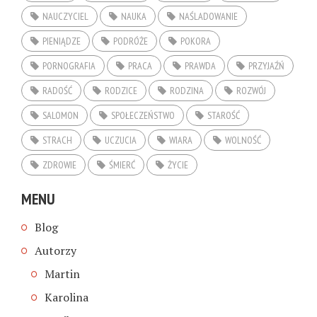
NAUCZYCIEL
NAUKA
NAŚLADOWANIE
PIENIĄDZE
PODRÓŻE
POKORA
PORNOGRAFIA
PRACA
PRAWDA
PRZYJAŹŃ
RADOŚĆ
RODZICE
RODZINA
ROZWÓJ
SALOMON
SPOŁECZEŃSTWO
STAROŚĆ
STRACH
UCZUCIA
WIARA
WOLNOŚĆ
ZDROWIE
ŚMIERĆ
ŻYCIE
MENU
Blog
Autorzy
Martin
Karolina