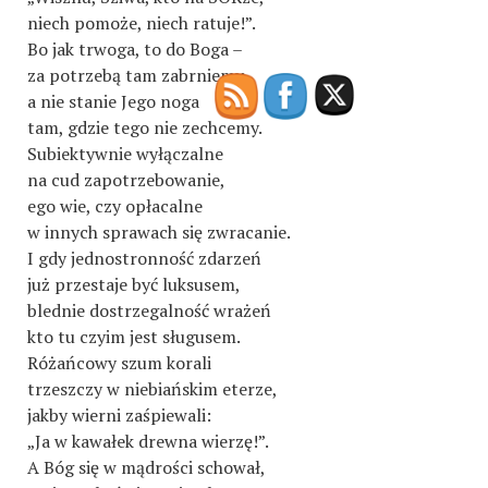
niech pomoże, niech ratuje!”.
Bo jak trwoga, to do Boga –
za potrzebą tam zabrniemy,
a nie stanie Jego noga
tam, gdzie tego nie zechcemy.
Subiektywnie wyłączalne
na cud zapotrzebowanie,
ego wie, czy opłacalne
w innych sprawach się zwracanie.
I gdy jednostronność zdarzeń
już przestaje być luksusem,
blednie dostrzegalność wrażeń
kto tu czyim jest sługusem.
Różańcowy szum korali
trzeszczy w niebiańskim eterze,
jakby wierni zaśpiewali:
„Ja w kawałek drewna wierzę!”.
A Bóg się w mądrości schował,