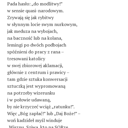
Pada hasło: „do modlitwy!”
w sensie quasi-narodowym.
Zrywają się jak rybitwy
w słynnym locie swym nurkowym,
jak meduza na wybojach,
na baczność lub na kolana,
lemingi po dwóch podbojach
spóźnieni do pracy z rana –
tresowani katolicy
w swej zbiorowej aklamacji,
głównie z centrum i prawicy –
tam gdzie sztuka konwersacji
sztuczką jest wypromowaną
na potrzeby wizerunku
i w połowie udawaną,
by nie krzyczeć wciąż „ratunku!”.
Więc „Bóg zapłać!” lub „Daj Boże!” –
woń kadzideł myśl winduje
„Wisznu, Sziwa, kto na SORze,