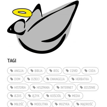
TAGI
ANGLIA
BIBLIA
BÓG
COVID
CUDA
DOM
DZIECI
EWANGELIA
HERBATKA
HISTORIA
HISZPANIA
INTERNET
JEDZENIE
JEZUS
JĘZYK
KOŚCIÓŁ
MEDIA
MIŁOŚĆ
MODLITWA
MUZYKA
MĄDROŚĆ