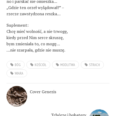
no i parskać nie omieszka…
„Gdzie ten orzeł wylądował?” –
rzecze zawstydzona reszka…
Suplement:
Chcę mieć wolność, a nie trwogę,
kiedy przed Nim serce skruszę,
bym zmieniała to, co mogę…
…nie szarpała, gdzie nie muszę.
BÓG
KOŚCIÓŁ
MODLITWA
STRACH
WIARA
Cover Genezis
Tchórze i bohatery