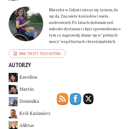
Mieszka w Gdyni i cieszy się życiem, ile
się da. Zna wiele kościołów i wielu
uzdrowicieli. Po latach doświadczeń
nabrała dystansu i chęci opowiedzenia o
tym co naprawdę dzieje się w "pełnych
mocy" wspólnotach chrześcijańskich.
INNE TEKSTY TEGO AUTORA
AUTORZY
Karolina
Martin
Dominika
Król Kazimierz
Aliktus