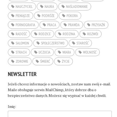
NAUCZYCIEL
NAUKA
NAŚLADOWANIE
PIENIĄDZE
PODRÓŻE
POKORA
PORNOGRAFIA
PRACA
PRAWDA
PRZYJAŹŃ
RADOŚĆ
RODZICE
RODZINA
ROZWÓJ
SALOMON
SPOŁECZEŃSTWO
STAROŚĆ
STRACH
UCZUCIA
WIARA
WOLNOŚĆ
ZDROWIE
ŚMIERĆ
ŻYCIE
NEWSLETTER
Jeżeli chcesz informacje o nowościach, zostaw nam swój e-mail.
Maile obsługuje serwis MailChimp, który dobrze dba o
bezpieczeństwo danych. Możesz się wypisać w każdej chwili.
Imię: