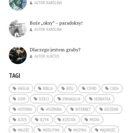
AUTOR:
KAROLINA
Boże „oksy” – paradoksy!
AUTOR:
KAROLINA
Dlaczego jestem gruby?
AUTOR:
ALIKTUS
TAGI
ANGLIA
BIBLIA
BÓG
COVID
CUDA
DOM
DZIECI
EWANGELIA
HERBATKA
HISTORIA
HISZPANIA
INTERNET
JEDZENIE
JEZUS
JĘZYK
KOŚCIÓŁ
MEDIA
MIŁOŚĆ
MODLITWA
MUZYKA
MĄDROŚĆ