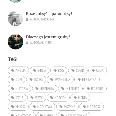
Boże „oksy” – paradoksy!
AUTOR:
KAROLINA
Dlaczego jestem gruby?
AUTOR:
ALIKTUS
TAGI
ANGLIA
BIBLIA
BÓG
COVID
CUDA
DOM
DZIECI
EWANGELIA
HERBATKA
HISTORIA
HISZPANIA
INTERNET
JEDZENIE
JEZUS
JĘZYK
KOŚCIÓŁ
MEDIA
MIŁOŚĆ
MODLITWA
MUZYKA
MĄDROŚĆ
NAUCZYCIEL
NAUKA
NAŚLADOWANIE