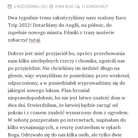
6 PAŹDZIERNIKA 2022
8 MIN READ
12 KOMENTARZY
Dwa tygodnie temu zakończyliśmy nasz szalony Euro
Trip 2022! Dotarliśmy do Anglii, na północ, do
zupełnie nowego miasta. Filmiki z trasy możecie
zobaczyć
tutaj
.
Dobrze jest mieć przyjaciół bo, oprócz przechowania
nam kilku niezbędnych rzeczy i chomika, ugościli nas
po przyjeździe. Nie chcieliśmy im siedzieć długo na
głowie, więc wymyśliłam że posiedzimy przez weekend,
odpoczniemy, a w poniedziałek wyprowadzimy się do
jakiegoś nowego lokum. Plan brzmiał
nieprawdopodobnie, bo nie jest łatwo znaleźć dom w
dwa dni. Stwierdziłam, że łatwiej będzie zacząć od
pokoju i z czasem znaleźć wymarzony dom z ogrodem.
W sobotę poszperałam po internetach, napisałam do
kilku wynajmujących, a resztę zostawiłam w rękach
Boga. Odezwało się do nas kilka osób, ale tylko dwie