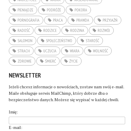
PIENIĄDZE
PODRÓŻE
POKORA
PORNOGRAFIA
PRACA
PRAWDA
PRZYJAŹŃ
RADOŚĆ
RODZICE
RODZINA
ROZWÓJ
SALOMON
SPOŁECZEŃSTWO
STAROŚĆ
STRACH
UCZUCIA
WIARA
WOLNOŚĆ
ZDROWIE
ŚMIERĆ
ŻYCIE
NEWSLETTER
Jeżeli chcesz informacje o nowościach, zostaw nam swój e-mail.
Maile obsługuje serwis MailChimp, który dobrze dba o
bezpieczeństwo danych. Możesz się wypisać w każdej chwili.
Imię:
E-mail: