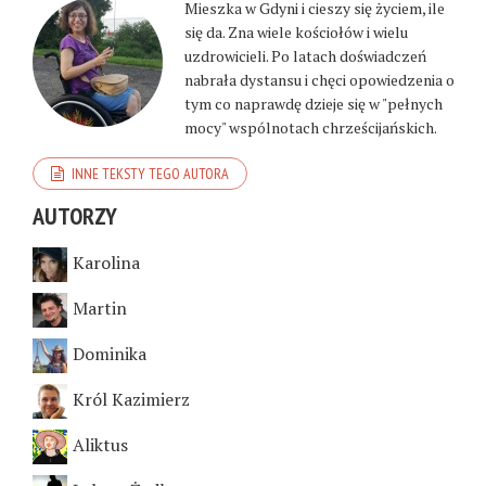
Mieszka w Gdyni i cieszy się życiem, ile
się da. Zna wiele kościołów i wielu
uzdrowicieli. Po latach doświadczeń
nabrała dystansu i chęci opowiedzenia o
tym co naprawdę dzieje się w "pełnych
mocy" wspólnotach chrześcijańskich.
INNE TEKSTY TEGO AUTORA
AUTORZY
Karolina
Martin
Dominika
Król Kazimierz
Aliktus