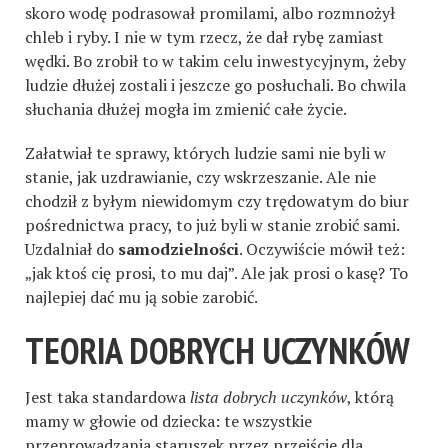
skoro wodę podrasował promilami, albo rozmnożył
chleb i ryby. I nie w tym rzecz, że dał rybę zamiast
wędki. Bo zrobił to w takim celu inwestycyjnym, żeby
ludzie dłużej zostali i jeszcze go posłuchali. Bo chwila
słuchania dłużej mogła im zmienić całe życie.
Załatwiał te sprawy, których ludzie sami nie byli w
stanie, jak uzdrawianie, czy wskrzeszanie. Ale nie
chodził z byłym niewidomym czy trędowatym do biur
pośrednictwa pracy, to już byli w stanie zrobić sami.
Uzdalniał do
samodzielności
. Oczywiście mówił też:
„jak ktoś cię prosi, to mu daj”. Ale jak prosi o kasę? To
najlepiej dać mu ją sobie zarobić.
TEORIA DOBRYCH UCZYNKÓW
Jest taka standardowa
lista dobrych uczynków
, którą
mamy w głowie od dziecka: te wszystkie
przeprowadzania staruszek przez przejście dla