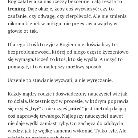
Bóg załatwia za nas rzeczy bezcenne, całą reszta to
trening
. Daje okazje, żeby coś wyćwiczyć: czy to
zaufanie, czy odwagę, czy cierpliwość. Ale nie zmienia
nikomu klepek w mózgu, nie przestawia wajchy w
głowie ot tak.
Dlatego ktoś kto żyje z Bogiem nie doświadczy tej
bezproblemowości, której od niego często życzeniowo
się wymaga. Uczeń to ktoś, kto się wysila. A uczyć to
pomagać, i to w najlepszy możliwy sposób.
Uczenie to stawianie wyzwań, a nie wyręczanie.
Każdy mądry rodzic i doświadczony nauczyciel wie jak
to działa. Uczestniczyć w procesie, w którym poprawia
się czyjeś „
być
” a nie czyjeś „
mieć
” jest metodą dającą
coś naprawdę trwałego. Najlepszy nauczyciel nawet
nie daje wędki zamiast ryby. On zachęca do zdobycia
wiedzy, jak tę wędkę samemu wykonać. Tylko tyle. Ale