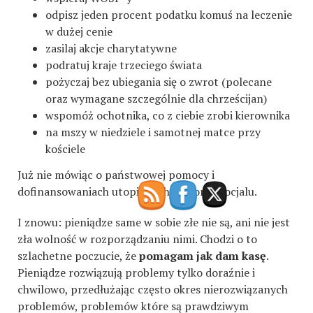
odpisz jeden procent podatku komuś na leczenie
w dużej cenie
zasilaj akcje charytatywne
podratuj kraje trzeciego świata
pożyczaj bez ubiegania się o zwrot (polecane
oraz wymagane szczególnie dla chrześcijan)
wspomóż ochotnika, co z ciebie zrobi kierownika
na mszy w niedziele i samotnej matce przy
kościele
Już nie mówiąc o państwowej pomocy i
dofinansowaniach utopionych w morzu socjalu.
I znowu: pieniądze same w sobie złe nie są, ani nie jest
zła wolność w rozporządzaniu nimi. Chodzi o to
szlachetne poczucie, że
pomagam jak dam kasę
.
Pieniądze rozwiązują problemy tylko doraźnie i
chwilowo, przedłużając często okres nierozwiązanych
problemów, problemów które są prawdziwym