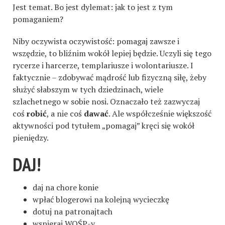
Jest temat. Bo jest dylemat: jak to jest z tym
pomaganiem?
Niby oczywista oczywistość: pomagaj zawsze i
wszędzie, to bliźnim wokół lepiej będzie. Uczyli się tego
rycerze i harcerze, templariusze i wolontariusze. I
faktycznie – zdobywać mądrość lub fizyczną siłę, żeby
służyć słabszym w tych dziedzinach, wiele
szlachetnego w sobie nosi. Oznaczało też zazwyczaj
coś
robić
, a nie coś
dawać
. Ale współcześnie większość
aktywności pod tytułem „pomagaj” kręci się wokół
pieniędzy.
DAJ!
daj na chore konie
wpłać blogerowi na kolejną wycieczkę
dotuj na patronajtach
wspieraj WOŚP-y