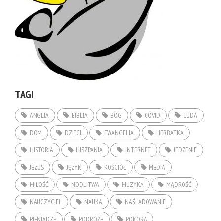
TAGI
ANGLIA
BIBLIA
BÓG
COVID
CUDA
DOM
DZIECI
EWANGELIA
HERBATKA
HISTORIA
HISZPANIA
INTERNET
JEDZENIE
JEZUS
JĘZYK
KOŚCIÓŁ
MEDIA
MIŁOŚĆ
MODLITWA
MUZYKA
MĄDROŚĆ
NAUCZYCIEL
NAUKA
NAŚLADOWANIE
PIENIĄDZE
PODRÓŻE
POKORA