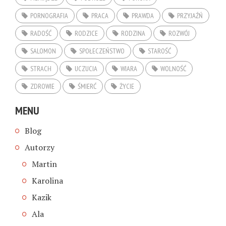
PORNOGRAFIA
PRACA
PRAWDA
PRZYJAŹŃ
RADOŚĆ
RODZICE
RODZINA
ROZWÓJ
SALOMON
SPOŁECZEŃSTWO
STAROŚĆ
STRACH
UCZUCIA
WIARA
WOLNOŚĆ
ZDROWIE
ŚMIERĆ
ŻYCIE
MENU
Blog
Autorzy
Martin
Karolina
Kazik
Ala