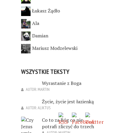
Łukasz Żądło
Ala
Damian
Mariusz Modzelewski
WSZYSTKIE TEKSTY
Wyrastanie z Boga
AUTOR:
MARTIN
Życie, życie jest łazienką
AUTOR:
ALIKTUS
Co to za Bóg co nie
potrafi zliczyć do trzech
AUTOR:
MARTIN