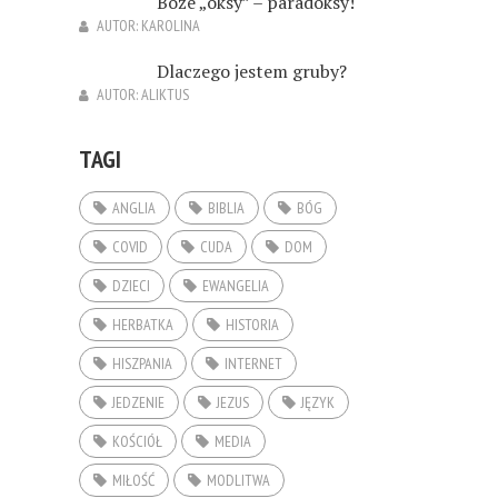
Boże „oksy” – paradoksy!
AUTOR:
KAROLINA
Dlaczego jestem gruby?
AUTOR:
ALIKTUS
TAGI
ANGLIA
BIBLIA
BÓG
COVID
CUDA
DOM
DZIECI
EWANGELIA
HERBATKA
HISTORIA
HISZPANIA
INTERNET
JEDZENIE
JEZUS
JĘZYK
KOŚCIÓŁ
MEDIA
MIŁOŚĆ
MODLITWA