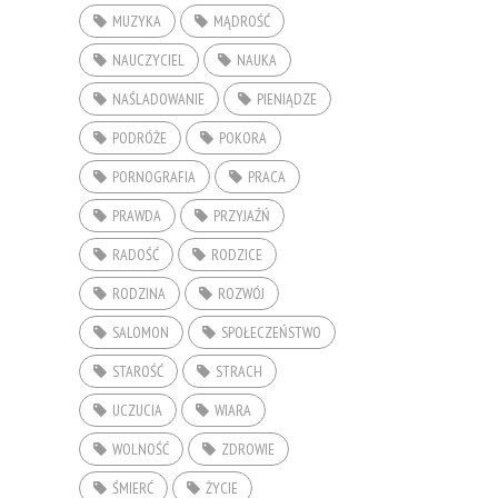
MUZYKA
MĄDROŚĆ
NAUCZYCIEL
NAUKA
NAŚLADOWANIE
PIENIĄDZE
PODRÓŻE
POKORA
PORNOGRAFIA
PRACA
PRAWDA
PRZYJAŹŃ
RADOŚĆ
RODZICE
RODZINA
ROZWÓJ
SALOMON
SPOŁECZEŃSTWO
STAROŚĆ
STRACH
UCZUCIA
WIARA
WOLNOŚĆ
ZDROWIE
ŚMIERĆ
ŻYCIE