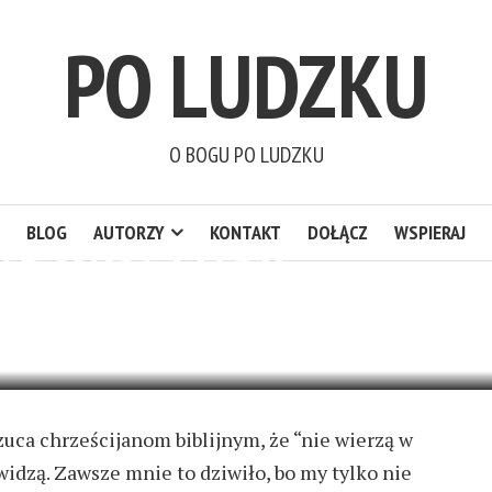
PO LUDZKU
O BOGU PO LUDZKU
BLOG
AUTORZY
KONTAKT
DOŁĄCZ
WSPIERAJ
ADOWCĄ MARII
AD
10 KOMENTARZY
zuca chrześcijanom biblijnym, że “nie wierzą w
widzą. Zawsze mnie to dziwiło, bo my tylko nie