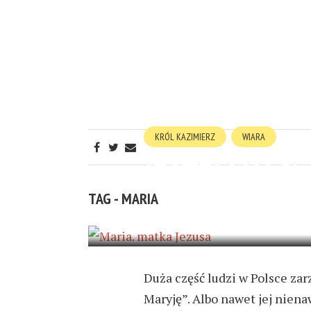
KRÓL KAZIMIERZ
WIARA
JESTEM NAŚL
TAG - MARIA
29 PAŹDZIERNIKA 2018
2 MIN RE
Duża część ludzi w Polsce zar
Maryję”. Albo nawet jej niena