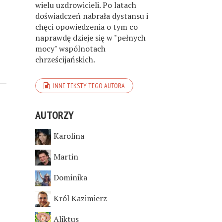
wielu uzdrowicieli. Po latach
doświadczeń nabrała dystansu i
chęci opowiedzenia o tym co
naprawdę dzieje się w "pełnych
mocy" wspólnotach
chrześcijańskich.
INNE TEKSTY TEGO AUTORA
AUTORZY
Karolina
Martin
Dominika
Król Kazimierz
Aliktus