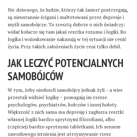
Nic dziwnego, że ludzie, którzy tak śmierć postrzegają,
są nieustannie ścigani i maltetowani przez depresje i
myśli samobójcze. To zresztą dobrze o nich świadczy:
widać kołacze się tam jakaś resztka rozumu i logiki. Bo
logika i wnioskowanie nakazują w tej sytuacji nie cenić
życia. Przy takich założeniach życie ceni tylko debil.
JAK LECZYĆ POTENCJALNYCH
SAMOBÓJCÓW
W tym, żeby niedoszli samobójcy jednak żyli – a wiec
przestali widzieć logikę – pomagają im rzesze
psychologów, psychiatrów, kołczów i innej hołoty.
Większość z nich sama ma depresję i zagłusza resztki
własnej logiki bardzo sprytnymi filozofiami, albo
(częściej) bardzo sprytnymi tabletkami. Ich sensem
zawodowego istnienia jest utrzymywanie rzesz