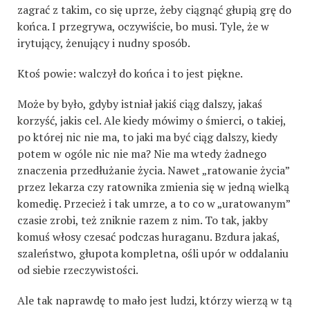
zagrać z takim, co się uprze, żeby ciągnąć głupią grę do
końca. I przegrywa, oczywiście, bo musi. Tyle, że w
irytujący, żenujący i nudny sposób.
Ktoś powie: walczył do końca i to jest piękne.
Może by było, gdyby istniał jakiś ciąg dalszy, jakaś
korzyść, jakis cel. Ale kiedy mówimy o śmierci, o takiej,
po której nic nie ma, to jaki ma być ciąg dalszy, kiedy
potem w ogóle nic nie ma? Nie ma wtedy żadnego
znaczenia przedłużanie życia. Nawet „ratowanie życia”
przez lekarza czy ratownika zmienia się w jedną wielką
komedię. Przecież i tak umrze, a to co w „uratowanym”
czasie zrobi, też zniknie razem z nim. To tak, jakby
komuś włosy czesać podczas huraganu. Bzdura jakaś,
szaleństwo, głupota kompletna, ośli upór w oddalaniu
od siebie rzeczywistości.
Ale tak naprawdę to mało jest ludzi, którzy wierzą w tą