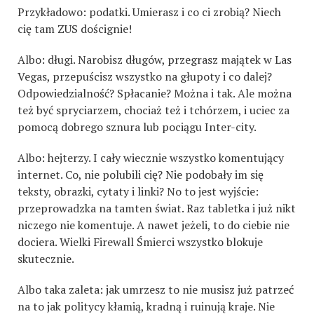
Przykładowo: podatki. Umierasz i co ci zrobią? Niech
cię tam ZUS doścignie!
Albo: długi. Narobisz długów, przegrasz majątek w Las
Vegas, przepuścisz wszystko na głupoty i co dalej?
Odpowiedzialność? Spłacanie? Można i tak. Ale można
też być spryciarzem, chociaż też i tchórzem, i uciec za
pomocą dobrego sznura lub pociągu Inter-city.
Albo: hejterzy. I cały wiecznie wszystko komentujący
internet. Co, nie polubili cię? Nie podobały im się
teksty, obrazki, cytaty i linki? No to jest wyjście:
przeprowadzka na tamten świat. Raz tabletka i już nikt
niczego nie komentuje. A nawet jeżeli, to do ciebie nie
dociera. Wielki Firewall Śmierci wszystko blokuje
skutecznie.
Albo taka zaleta: jak umrzesz to nie musisz już patrzeć
na to jak politycy kłamią, kradną i ruinują kraje. Nie