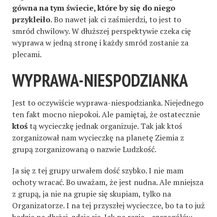
gówna na tym świecie, które by się do niego
przykleiło
. Bo nawet jak ci zaśmierdzi, to jest to
smród chwilowy. W dłuższej perspektywie czeka cię
wyprawa w jedną stronę i każdy smród zostanie za
plecami.
WYPRAWA-NIESPODZIANKA
Jest to oczywiście wyprawa-niespodzianka. Niejednego
ten fakt mocno niepokoi. Ale pamiętaj, że ostatecznie
ktoś
tą wycieczkę jednak organizuje. Tak jak ktoś
zorganizował nam wycieczkę na planetę Ziemia z
grupą zorganizowaną o nazwie Ludzkość.
Ja się z tej grupy urwałem dość szybko. I nie mam
ochoty wracać. Bo uważam, że jest nudna. Ale mniejsza
z grupą, ja nie na grupie się skupiam, tylko na
Organizatorze. I na tej przyszłej wycieczce, bo ta to już
będzie na dłużej, zdaje się. Jak na razie – szczegółów