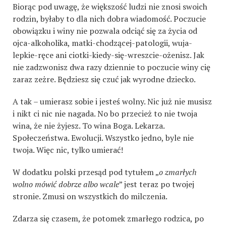
Biorąc pod uwagę, że większość ludzi nie znosi swoich
rodzin, byłaby to dla nich dobra wiadomość. Poczucie
obowiązku i winy nie pozwala odciąć się za życia od
ojca-alkoholika, matki-chodzącej-patologii, wuja-
lepkie-ręce ani ciotki-kiedy-się-wreszcie-ożenisz. Jak
nie zadzwonisz dwa razy dziennie to poczucie winy cię
zaraz zeżre. Będziesz się czuć jak wyrodne dziecko.
A tak – umierasz sobie i jesteś wolny. Nic już nie musisz
i nikt ci nic nie nagada. No bo przecież to nie twoja
wina, że nie żyjesz. To wina Boga. Lekarza.
Społeczeństwa. Ewolucji. Wszystko jedno, byle nie
twoja. Więc nic, tylko umierać!
W dodatku polski przesąd pod tytułem „
o zmarłych
wolno mówić dobrze albo wcale
” jest teraz po twojej
stronie. Zmusi on wszystkich do milczenia.
Zdarza się czasem, że potomek zmarłego rodzica, po