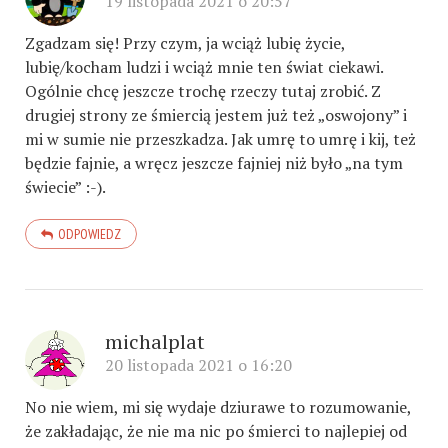
19 listopada 2021 o 20:57
Zgadzam się! Przy czym, ja wciąż lubię życie,
lubię/kocham ludzi i wciąż mnie ten świat ciekawi.
Ogólnie chcę jeszcze trochę rzeczy tutaj zrobić. Z
drugiej strony ze śmiercią jestem już też „oswojony” i
mi w sumie nie przeszkadza. Jak umrę to umrę i kij, też
będzie fajnie, a wręcz jeszcze fajniej niż było „na tym
świecie” :-).
ODPOWIEDZ
michalplat
20 listopada 2021 o 16:20
No nie wiem, mi się wydaje dziurawe to rozumowanie,
że zakładając, że nie ma nic po śmierci to najlepiej od