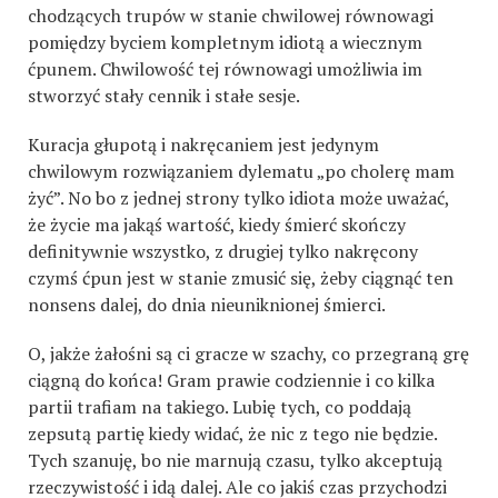
chodzących trupów w stanie chwilowej równowagi
pomiędzy byciem kompletnym idiotą a wiecznym
ćpunem. Chwilowość tej równowagi umożliwia im
stworzyć stały cennik i stałe sesje.
Kuracja głupotą i nakręcaniem jest jedynym
chwilowym rozwiązaniem dylematu „po cholerę mam
żyć”. No bo z jednej strony tylko idiota może uważać,
że życie ma jakąś wartość, kiedy śmierć skończy
definitywnie wszystko, z drugiej tylko nakręcony
czymś ćpun jest w stanie zmusić się, żeby ciągnąć ten
nonsens dalej, do dnia nieuniknionej śmierci.
O, jakże żałośni są ci gracze w szachy, co przegraną grę
ciągną do końca! Gram prawie codziennie i co kilka
partii trafiam na takiego. Lubię tych, co poddają
zepsutą partię kiedy widać, że nic z tego nie będzie.
Tych szanuję, bo nie marnują czasu, tylko akceptują
rzeczywistość i idą dalej. Ale co jakiś czas przychodzi