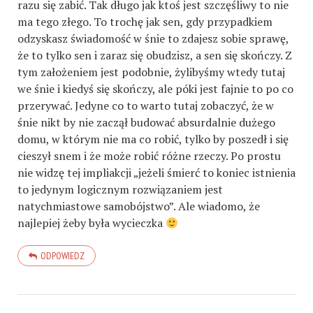
razu się zabić. Tak długo jak ktoś jest szczęśliwy to nie
ma tego złego. To trochę jak sen, gdy przypadkiem
odzyskasz świadomość w śnie to zdajesz sobie sprawę,
że to tylko sen i zaraz się obudzisz, a sen się skończy. Z
tym założeniem jest podobnie, żylibyśmy wtedy tutaj
we śnie i kiedyś się skończy, ale póki jest fajnie to po co
przerywać. Jedyne co to warto tutaj zobaczyć, że w
śnie nikt by nie zaczął budować absurdalnie dużego
domu, w którym nie ma co robić, tylko by poszedł i się
cieszył snem i że może robić różne rzeczy. Po prostu
nie widzę tej impliakcji „jeżeli śmierć to koniec istnienia
to jedynym logicznym rozwiązaniem jest
natychmiastowe samobójstwo”. Ale wiadomo, że
najlepiej żeby była wycieczka
ODPOWIEDZ