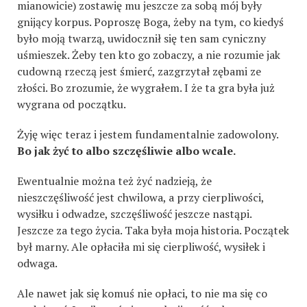
mianowicie) zostawię mu jeszcze za sobą mój były
gnijący korpus. Poproszę Boga, żeby na tym, co kiedyś
było moją twarzą, uwidocznił się ten sam cyniczny
uśmieszek. Żeby ten kto go zobaczy, a nie rozumie jak
cudowną rzeczą jest śmierć, zazgrzytał zębami ze
złości. Bo zrozumie, że wygrałem. I że ta gra była już
wygrana od początku.
Żyję więc teraz i jestem fundamentalnie zadowolony.
Bo jak żyć to albo szczęśliwie albo wcale.
Ewentualnie można też żyć nadzieją, że
nieszczęśliwość jest chwilowa, a przy cierpliwości,
wysiłku i odwadze, szczęśliwość jeszcze nastąpi.
Jeszcze za tego życia. Taka była moja historia. Początek
był marny. Ale opłaciła mi się cierpliwość, wysiłek i
odwaga.
Ale nawet jak się komuś nie opłaci, to nie ma się co