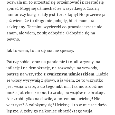
pozwala mi to przestać się przejmować i przestać się
spinać. Mogę się uśmiechać ze wszystkiego. Czarny
humor czy biały, każdy jest teraz fajny! No przecież ja
już wiem, że tu długo nie pobędę, bilet mam już
zaklepany. Terminu wycieczki co prawda jeszcze nie
znam, ale wiem, że się odbędzie. Odbędzie się na
pewno.
Jak to wiem, to mi się już nie spieszy.
Patrzę sobie teraz na pandemię i totalitaryzmy, na
inflację i na demokrację, na rozwody i na wzwody,
patrzę na wszystko
z cynicznym uśmieszkiem
. Ludzie
se włosy wyrywają z głowy, a ja wiem, że to wszystko
jest w
uja
warte, a do tego nikt mi i tak nic zrobić nie
może. Jak chce zrobić, to zrobi, bo w
ujów
nie brakuje.
Ale zrobi tylko na chwilę, a potem mu ucieknę! Nie
wierzysz? A założymy się? Ucieknę, i to w miejsce dużo
lepsze. A żeby go na koniec obrazić (tego w
uja