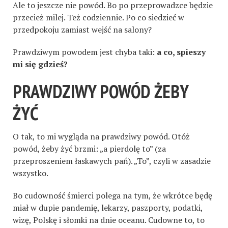
Ale to jeszcze nie powód. Bo po przeprowadzce będzie
przecież milej. Też codziennie. Po co siedzieć w
przedpokoju zamiast wejść na salony?
Prawdziwym powodem jest chyba taki:
a co, spieszy
mi się gdzieś?
PRAWDZIWY POWÓD ŻEBY
ŻYĆ
O tak, to mi wygląda na prawdziwy powód. Otóż
powód, żeby żyć brzmi: „a pierdolę to” (za
przeproszeniem łaskawych pań). „To”, czyli w zasadzie
wszystko.
Bo cudowność śmierci polega na tym, że wkrótce będę
miał w dupie pandemię, lekarzy, paszporty, podatki,
wizę, Polskę i słomki na dnie oceanu. Cudowne to, to