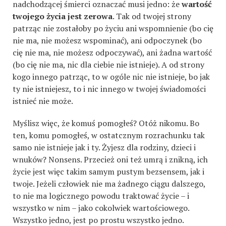
nadchodzącej śmierci oznaczać musi jedno: że
wartość
twojego życia jest zerowa
. Tak od twojej strony
patrząc nie zostałoby po życiu ani wspomnienie (bo cię
nie ma, nie możesz wspominać), ani odpoczynek (bo
cię nie ma, nie możesz odpoczywać), ani żadna wartość
(bo cię nie ma, nic dla ciebie nie istnieje). A od strony
kogo innego patrząc, to w ogóle nic nie istnieje, bo jak
ty nie istniejesz, to i nic innego w twojej świadomości
istnieć nie może.
Myślisz więc, że komuś pomogłeś? Otóż nikomu. Bo
ten, komu pomogłeś, w ostatcznym rozrachunku tak
samo nie istnieje jak i ty. Żyjesz dla rodziny, dzieci i
wnuków? Nonsens. Przecież oni też umrą i znikną, ich
życie jest więc takim samym pustym bezsensem, jak i
twoje. Jeżeli człowiek nie ma żadnego ciągu dalszego,
to nie ma logicznego powodu traktować życie – i
wszystko w nim – jako cokolwiek wartościowego.
Wszystko jedno, jest po prostu wszystko jedno.