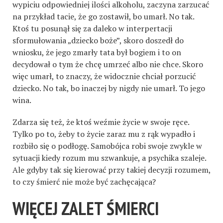
wypiciu odpowiedniej ilości alkoholu, zaczyna zarzucać
na przykład tacie, że go zostawił, bo umarł. No tak.
Ktoś tu posunął się za daleko w interpertacji
sformułowania „dziecko boże”, skoro doszedł do
wniosku, że jego zmarły tata był bogiem i to on
decydował o tym że chcę umrzeć albo nie chce. Skoro
więc umarł, to znaczy, że widocznie chciał porzucić
dziecko. No tak, bo inaczej by nigdy nie umarł. To jego
wina.
Zdarza się też, że ktoś weźmie życie w swoje ręce.
Tylko po to, żeby to życie zaraz mu z rąk wypadło i
rozbiło się o podłogę. Samobójca robi swoje zwykle w
sytuacji kiedy rozum mu szwankuje, a psychika szaleje.
Ale gdyby tak się kierować przy takiej decyzji rozumem,
to czy śmierć nie może być zachęcająca?
WIĘCEJ ZALET ŚMIERCI