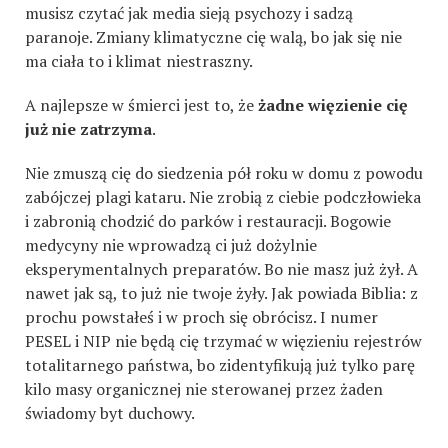
musisz czytać jak media sieją psychozy i sadzą
paranoje. Zmiany klimatyczne cię walą, bo jak się nie
ma ciała to i klimat niestraszny.
A najlepsze w śmierci jest to, że
żadne więzienie cię
już nie zatrzyma
.
Nie zmuszą cię do siedzenia pół roku w domu z powodu
zabójczej plagi kataru. Nie zrobią z ciebie podczłowieka
i zabronią chodzić do parków i restauracji. Bogowie
medycyny nie wprowadzą ci już dożylnie
eksperymentalnych preparatów. Bo nie masz już żył. A
nawet jak są, to już nie twoje żyły. Jak powiada Biblia: z
prochu powstałeś i w proch się obrócisz. I numer
PESEL i NIP nie będą cię trzymać w więzieniu rejestrów
totalitarnego państwa, bo zidentyfikują już tylko parę
kilo masy organicznej nie sterowanej przez żaden
świadomy byt duchowy.