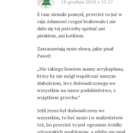
18 grudnia 2018 o 12:57
E tam ziemski pomysł, przecież to już w
raju Adamowi czegoś brakowało i nie
dało się tej potrzeby spełnić ani
pieskiem, ani kotkiem.
Zastanawiają mnie słowa, jakie pisał
Paweł:
„Nie takiego bowiem mamy arcykapłana,
który by nie mógł współczuć naszym
słabościom, lecz doświadczonego we
wszystkim na nasze podobieństwo, z
wyjątkiem grzechu.”
Jeśli Jezus był doświadczony we
wszystkim, to być może i w małżeństwie
też, bo przecież to jest ogromne źródło
różnorakich problemów, a gdyby nie miał