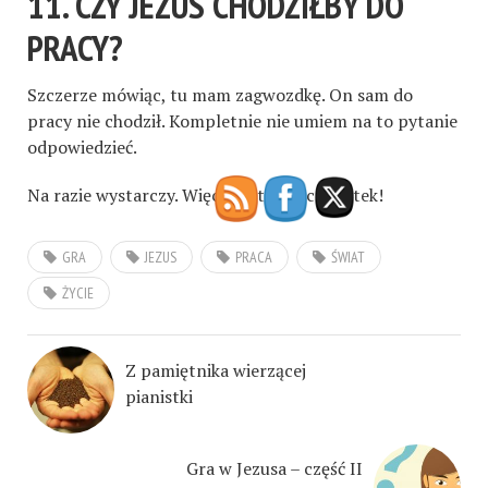
11. CZY JEZUS CHODZIŁBY DO
PRACY?
Szczerze mówiąc, tu mam zagwozdkę. On sam do
pracy nie chodził. Kompletnie nie umiem na to pytanie
odpowiedzieć.
Na razie wystarczy. Więcej pytań w czwartek!
GRA
JEZUS
PRACA
ŚWIAT
ŻYCIE
Z pamiętnika wierzącej
pianistki
Gra w Jezusa – część II